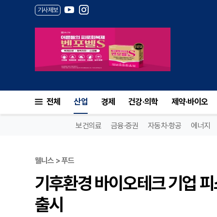
기사제보
전체
산업
경제
건강·의학
제약·바이오
보건의료
금융·증권
자동차·항공
에너지
웰니스 > 푸드
기후환경 바이오테크 기업 피스
출시