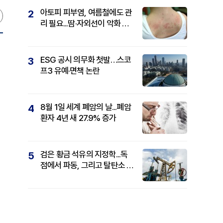
아토피 피부염, 여름철에도 관
2
리 필요...땀·자외선이 악화 요
인
ESG 공시 의무화 첫발…스코
3
프3 유예·면책 논란
8월 1일 세계 폐암의 날...폐암
4
환자 4년 새 27.9% 증가
검은 황금 석유의 지정학...독
5
점에서 파동, 그리고 탈탄소 패
권까지