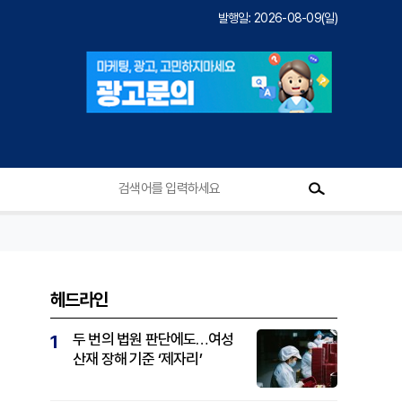
발행일: 2026-08-09(일)
헤드라인
두 번의 법원 판단에도…여성
1
산재 장해 기준 ‘제자리’