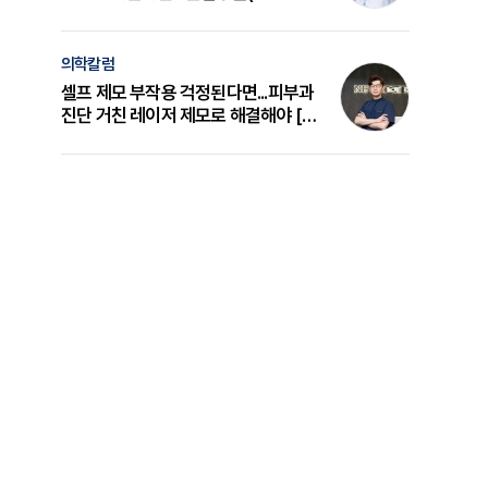
의 원리와 선택 기준 [길건 원장 칼럼]
의학칼럼
셀프 제모 부작용 걱정된다면...피부과
진단 거친 레이저 제모로 해결해야 [변
준석 원장 칼럼]