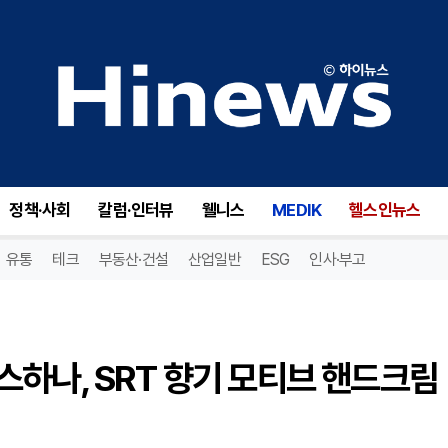
기후환경 바이오테크 기업 피스하나, SRT 향기 모티브 핸드크림 출시
정책·사회
칼럼·인터뷰
웰니스
MEDIK
헬스인뉴스
유통
테크
부동산·건설
산업일반
ESG
인사·부고
하나, SRT 향기 모티브 핸드크림