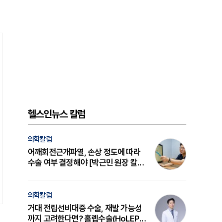
헬스인뉴스 칼럼
의학칼럼
어깨회전근개파열, 손상 정도에 따라
수술 여부 결정해야 [박근민 원장 칼
럼]
의학칼럼
거대 전립선비대증 수술, 재발 가능성
까지 고려한다면? 홀렙수술(HoLEP)