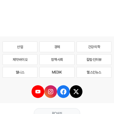
산업
경제
건강·의학
제약·바이오
정책·사회
칼럼·인터뷰
웰니스
MEDI·K
헬스인뉴스
PC버전