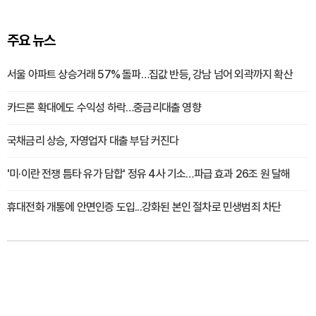
주요 뉴스
서울 아파트 상승거래 57% 돌파…집값 반등, 강남 넘어 외곽까지 확산
카드론 확대에도 수익성 하락…중금리대출 영향
국채금리 상승, 자영업자 대출 부담 커진다
'미·이란 전쟁 틈타 유가 담합' 정유 4사 기소…파급 효과 26조 원 달해
휴대전화 개통에 안면인증 도입...강화된 본인 절차로 민생범죄 차단