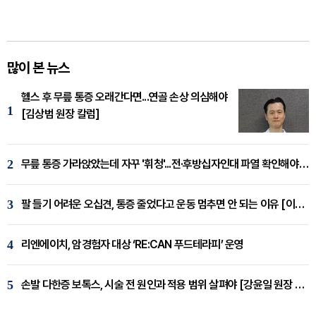
많이 본 뉴스
헬스 후 무릎 통증 오래간다면...연골 손상 의심해야
1
[김상범 원장 칼럼]
2
무릎 통증 가라앉았는데 자꾸 '휘청'...전·후방십자인대 파열 확인해야 [곽우경 원장 칼럼]
3
팔 들기 어려운 오십견, 통증 줄었다고 운동 멈추면 안 되는 이유 [이병욱 원장 칼럼]
4
리엔에이치, 암경험자 대상 ‘RE:CAN 푸드테라피’ 운영
5
손발 다한증 보톡스, 시술 전 원인과 적용 범위 살펴야 [강윤일 원장 칼럼]