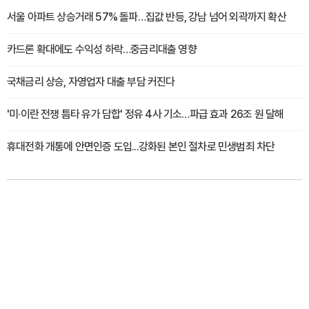
서울 아파트 상승거래 57% 돌파…집값 반등, 강남 넘어 외곽까지 확산
카드론 확대에도 수익성 하락…중금리대출 영향
국채금리 상승, 자영업자 대출 부담 커진다
'미·이란 전쟁 틈타 유가 담합' 정유 4사 기소…파급 효과 26조 원 달해
휴대전화 개통에 안면인증 도입...강화된 본인 절차로 민생범죄 차단