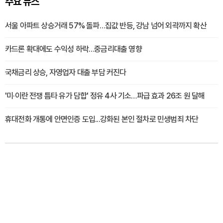
주요 뉴스
서울 아파트 상승거래 57% 돌파…집값 반등, 강남 넘어 외곽까지 확산
카드론 확대에도 수익성 하락…중금리대출 영향
국채금리 상승, 자영업자 대출 부담 커진다
'미·이란 전쟁 틈타 유가 담합' 정유 4사 기소…파급 효과 26조 원 달해
휴대전화 개통에 안면인증 도입...강화된 본인 절차로 민생범죄 차단