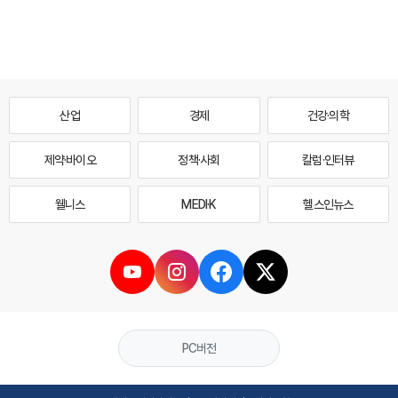
산업
경제
건강·의학
제약·바이오
정책·사회
칼럼·인터뷰
웰니스
MEDI·K
헬스인뉴스
PC버전