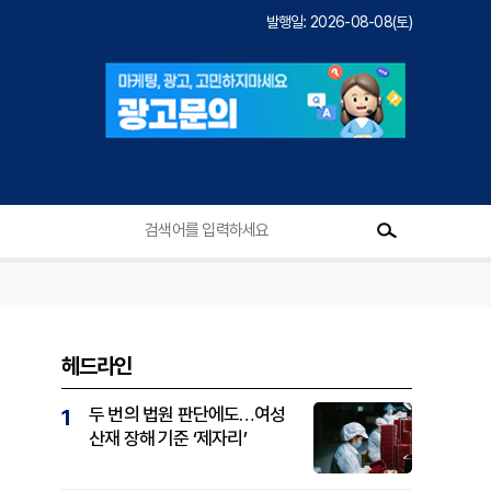
발행일: 2026-08-08(토)
헤드라인
두 번의 법원 판단에도…여성
1
산재 장해 기준 ‘제자리’