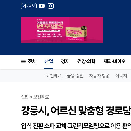
기사제보
강릉시, 어르신 맞춤형 경로당 
전체
산업
경제
건강·의학
제약·바이오
보건의료
금융·증권
자동차·항공
에너지
산업 > 보건의료
강릉시, 어르신 맞춤형 경로당
입식 전환·소파 교체·그린리모델링으로 이용 편