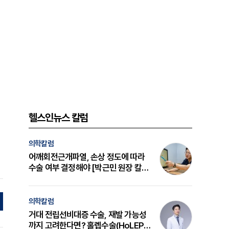
헬스인뉴스 칼럼
의학칼럼
어깨회전근개파열, 손상 정도에 따라
수술 여부 결정해야 [박근민 원장 칼
럼]
의학칼럼
거대 전립선비대증 수술, 재발 가능성
까지 고려한다면? 홀렙수술(HoLEP)