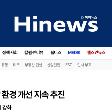
환경 개선 지속 추진
정책·사회
칼럼·인터뷰
웰니스
MEDIK
헬스인뉴스
유통
테크
부동산·건설
산업일반
ESG
인사·부고
 환경 개선 지속 추진
의 강화