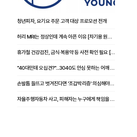
청년피자, 요기요 주문 고객 대상 프로모션 전개
허리 MRI는 정상인데 계속 아픈 이유 [차기용 원장 칼럼]
휴가철 건강검진, 금식·복용약 등 사전 확인 필요 [정도감 원장 칼럼]
"40대인데 오십견?"...3040도 안심 못하는 어깨 유착성 관절낭염
손발톱 들뜨고 벗겨진다면 '조갑박리증' 의심해야 [김철윤 원장 칼럼]
자율주행자동차 사고, 피해자는 누구에게 책임을 물을 수 있을까