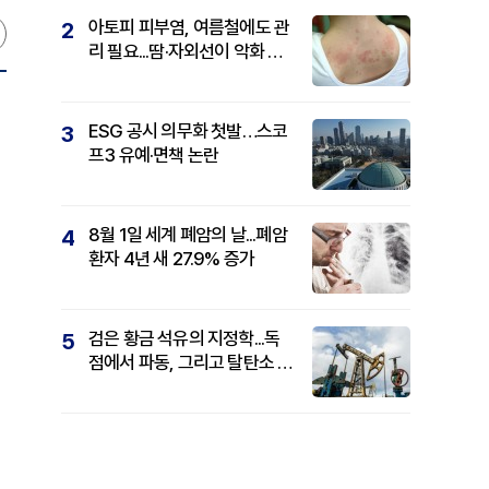
아토피 피부염, 여름철에도 관
2
리 필요...땀·자외선이 악화 요
인
ESG 공시 의무화 첫발…스코
3
프3 유예·면책 논란
8월 1일 세계 폐암의 날...폐암
4
환자 4년 새 27.9% 증가
검은 황금 석유의 지정학...독
5
점에서 파동, 그리고 탈탄소 패
권까지