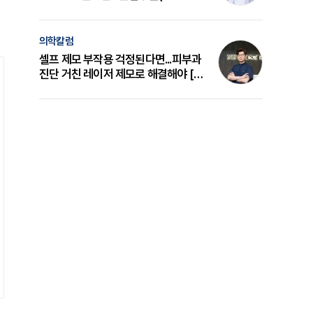
의 원리와 선택 기준 [길건 원장 칼럼]
의학칼럼
셀프 제모 부작용 걱정된다면...피부과
진단 거친 레이저 제모로 해결해야 [변
준석 원장 칼럼]