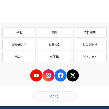
산업
경제
건강·의학
제약·바이오
정책·사회
칼럼·인터뷰
웰니스
MEDI·K
헬스인뉴스
PC버전