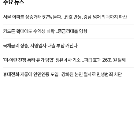
주요 뉴스
서울 아파트 상승거래 57% 돌파…집값 반등, 강남 넘어 외곽까지 확산
카드론 확대에도 수익성 하락…중금리대출 영향
국채금리 상승, 자영업자 대출 부담 커진다
'미·이란 전쟁 틈타 유가 담합' 정유 4사 기소…파급 효과 26조 원 달해
휴대전화 개통에 안면인증 도입...강화된 본인 절차로 민생범죄 차단