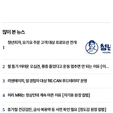
많이 본 뉴스
청년피자, 요기요 주문 고객 대상 프로모션 전개
1
2
팔 들기 어려운 오십견, 통증 줄었다고 운동 멈추면 안 되는 이유 [이병욱 원장 칼럼]
3
리엔에이치, 암경험자 대상 ‘RE:CAN 푸드테라피’ 운영
4
허리 MRI는 정상인데 계속 아픈 이유 [차기용 원장 칼럼]
5
휴가철 건강검진, 금식·복용약 등 사전 확인 필요 [정도감 원장 칼럼]