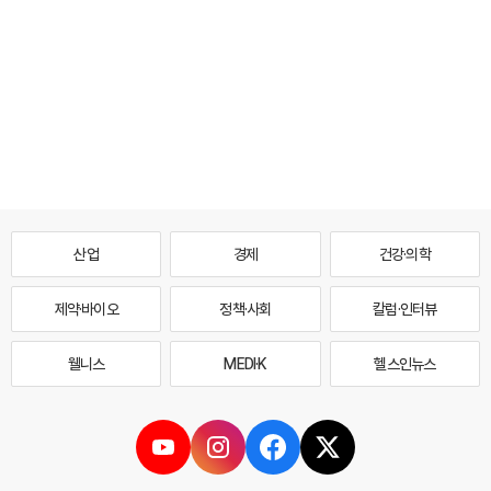
산업
경제
건강·의학
제약·바이오
정책·사회
칼럼·인터뷰
웰니스
MEDI·K
헬스인뉴스