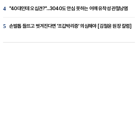
4
"40대인데 오십견?"...3040도 안심 못하는 어깨 유착성 관절낭염
5
손발톱 들뜨고 벗겨진다면 '조갑박리증' 의심해야 [김철윤 원장 칼럼]