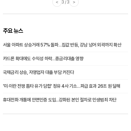
<
3 / 3
>
주요 뉴스
서울 아파트 상승거래 57% 돌파…집값 반등, 강남 넘어 외곽까지 확산
카드론 확대에도 수익성 하락…중금리대출 영향
국채금리 상승, 자영업자 대출 부담 커진다
'미·이란 전쟁 틈타 유가 담합' 정유 4사 기소…파급 효과 26조 원 달해
휴대전화 개통에 안면인증 도입...강화된 본인 절차로 민생범죄 차단