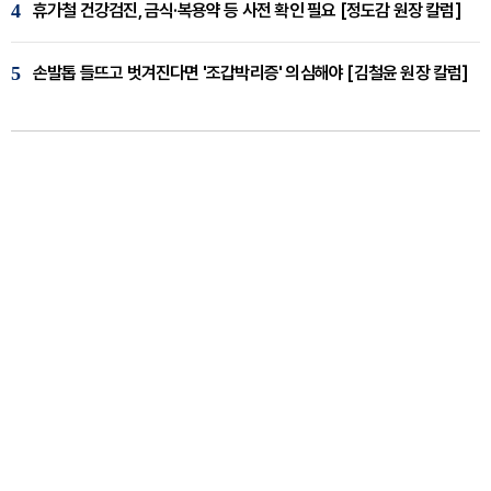
4
휴가철 건강검진, 금식·복용약 등 사전 확인 필요 [정도감 원장 칼럼]
5
손발톱 들뜨고 벗겨진다면 '조갑박리증' 의심해야 [김철윤 원장 칼럼]