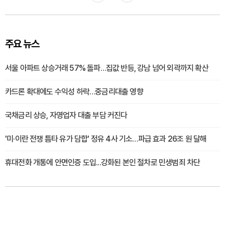
주요 뉴스
서울 아파트 상승거래 57% 돌파…집값 반등, 강남 넘어 외곽까지 확산
카드론 확대에도 수익성 하락…중금리대출 영향
국채금리 상승, 자영업자 대출 부담 커진다
'미·이란 전쟁 틈타 유가 담합' 정유 4사 기소…파급 효과 26조 원 달해
휴대전화 개통에 안면인증 도입...강화된 본인 절차로 민생범죄 차단