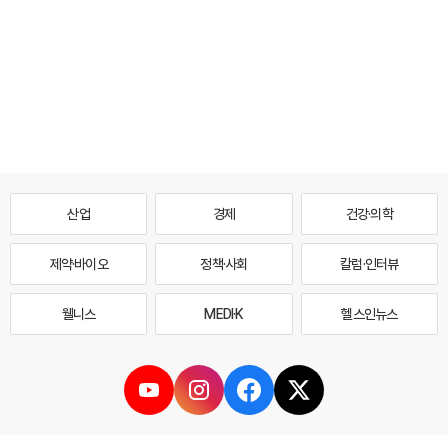
산업
경제
건강·의학
제약·바이오
정책·사회
칼럼·인터뷰
웰니스
MEDI·K
헬스인뉴스