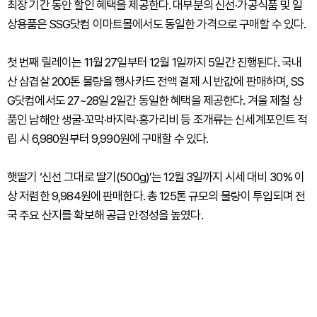
최장 기간 동안 할인 혜택을 제공한다. 대부분의 신선·가공식품 및 일
상용품은 SSG닷컴 이마트몰에서도 동일한 가격으로 구매할 수 있다.
첫 번째 릴레이는 11월 27일부터 12월 1일까지 5일간 진행된다. 국내
산 삼겹살 200톤 물량을 행사카드 전액 결제 시 반값에 판매하며, SS
G닷컴에서도 27~28일 2일간 동일한 혜택을 제공한다. 겨울 제철 상
품인 남해안 생굴·꼬막·바지락·홍가리비 등 조개류는 신세계포인트 적
립 시 6,980원부터 9,990원에 구매할 수 있다.
햇딸기 ‘신선 그대로 딸기(500g)’는 12월 3일까지 시세 대비 30% 이
상 저렴한 9,984원에 판매한다. 총 125톤 규모의 물량이 투입되며 전
국 주요 산지를 확보해 공급 안정성을 높였다.