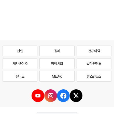
산업
경제
건강·의학
제약·바이오
정책·사회
칼럼·인터뷰
웰니스
MEDI·K
헬스인뉴스