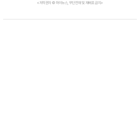
<저작권자 © 하이뉴스, 무단전재 및 재배포 금지>