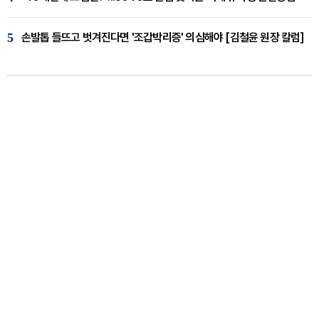
5
손발톱 들뜨고 벗겨진다면 '조갑박리증' 의심해야 [김철윤 원장 칼럼]