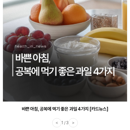
30대부터 유병률 2배...여자에게 꼭 필요한 검사는? [카드뉴스]
<
2 / 3
>