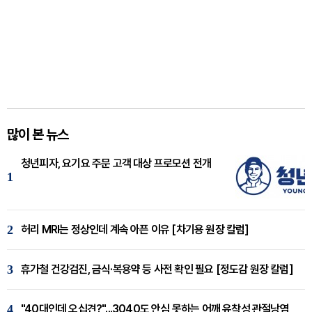
많이 본 뉴스
청년피자, 요기요 주문 고객 대상 프로모션 전개
1
2
허리 MRI는 정상인데 계속 아픈 이유 [차기용 원장 칼럼]
3
휴가철 건강검진, 금식·복용약 등 사전 확인 필요 [정도감 원장 칼럼]
4
"40대인데 오십견?"...3040도 안심 못하는 어깨 유착성 관절낭염