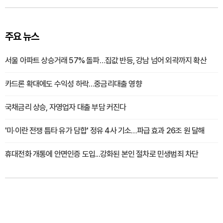
주요 뉴스
서울 아파트 상승거래 57% 돌파…집값 반등, 강남 넘어 외곽까지 확산
카드론 확대에도 수익성 하락…중금리대출 영향
국채금리 상승, 자영업자 대출 부담 커진다
'미·이란 전쟁 틈타 유가 담합' 정유 4사 기소…파급 효과 26조 원 달해
휴대전화 개통에 안면인증 도입...강화된 본인 절차로 민생범죄 차단