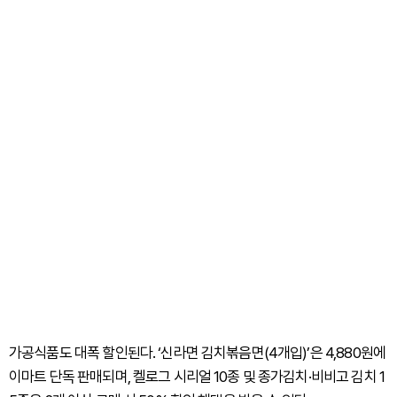
가공식품도 대폭 할인된다. ‘신라면 김치볶음면(4개입)’은 4,880원에
이마트 단독 판매되며, 켈로그 시리얼 10종 및 종가김치·비비고 김치 1