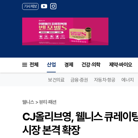
기사제보
전체
산업
경제
건강·의학
제약·바이오
보건의료
금융·증권
자동차·항공
에너지
웰니스 > 뷰티·패션
CJ올리브영, 웰니스 큐레이
시장 본격 확장