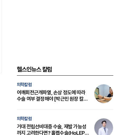
헬스인뉴스 칼럼
의학칼럼
어깨회전근개파열, 손상 정도에 따라
수술 여부 결정해야 [박근민 원장 칼
럼]
의학칼럼
거대 전립선비대증 수술, 재발 가능성
까지 고려한다면? 홀렙수술(HoLEP)