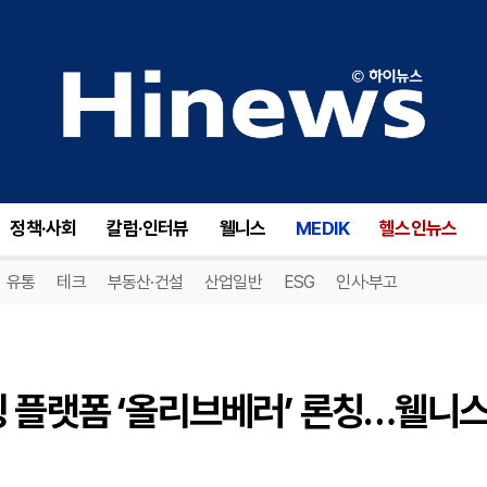
CJ올리브영, 웰니스 큐레이팅 플랫폼 ‘올리브베러’ 론칭…웰니스 시장 본격 확장
정책·사회
칼럼·인터뷰
웰니스
MEDIK
헬스인뉴스
유통
테크
부동산·건설
산업일반
ESG
인사·부고
팅 플랫폼 ‘올리브베러’ 론칭…웰니