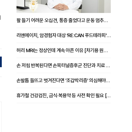
며
팔 들기 어려운 오십견, 통증 줄었다고 운동 멈추면 안 되는 이유 [이병욱 원장 칼럼]
리엔에이치, 암경험자 대상 ‘RE:CAN 푸드테라피’ 운영
허리 MRI는 정상인데 계속 아픈 이유 [차기용 원장 칼럼]
손 저림 반복된다면 손목터널증후군 진단과 치료 시기 살펴야 [김동현 원장 칼럼]
손발톱 들뜨고 벗겨진다면 '조갑박리증' 의심해야 [김철윤 원장 칼럼]
휴가철 건강검진, 금식·복용약 등 사전 확인 필요 [정도감 원장 칼럼]