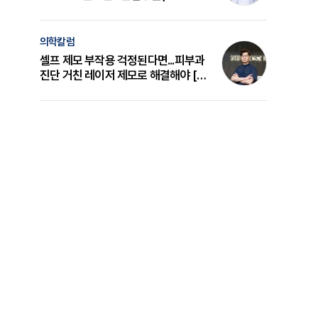
의 원리와 선택 기준 [길건 원장 칼럼]
의학칼럼
셀프 제모 부작용 걱정된다면...피부과
진단 거친 레이저 제모로 해결해야 [변
준석 원장 칼럼]