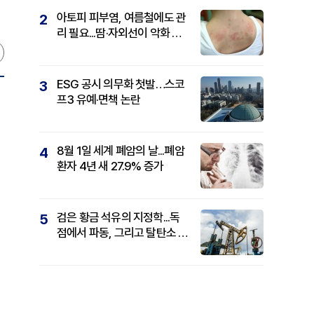
아토피 피부염, 여름철에도 관
2
리 필요...땀·자외선이 악화 요
인
ESG 공시 의무화 첫발…스코
3
프3 유예·면책 논란
일
8월 1일 세계 폐암의 날...폐암
4
환자 4년 새 27.9% 증가
검은 황금 석유의 지정학...독
5
점에서 파동, 그리고 탈탄소 패
권까지