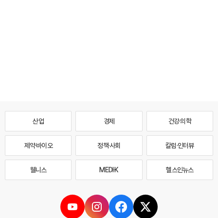
산업
경제
건강·의학
제약·바이오
정책·사회
칼럼·인터뷰
웰니스
MEDI·K
헬스인뉴스