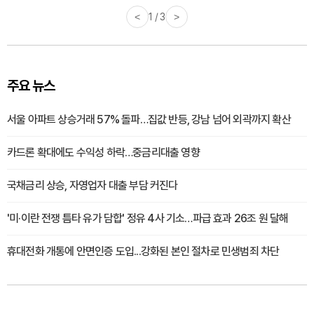
<
1 / 3
>
주요 뉴스
서울 아파트 상승거래 57% 돌파…집값 반등, 강남 넘어 외곽까지 확산
카드론 확대에도 수익성 하락…중금리대출 영향
국채금리 상승, 자영업자 대출 부담 커진다
'미·이란 전쟁 틈타 유가 담합' 정유 4사 기소…파급 효과 26조 원 달해
휴대전화 개통에 안면인증 도입...강화된 본인 절차로 민생범죄 차단