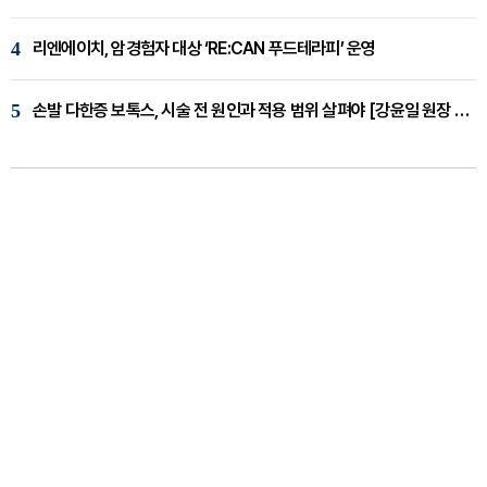
4
리엔에이치, 암경험자 대상 ‘RE:CAN 푸드테라피’ 운영
5
손발 다한증 보톡스, 시술 전 원인과 적용 범위 살펴야 [강윤일 원장 칼럼]