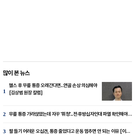
많이 본 뉴스
헬스 후 무릎 통증 오래간다면...연골 손상 의심해야
1
[김상범 원장 칼럼]
2
무릎 통증 가라앉았는데 자꾸 '휘청'...전·후방십자인대 파열 확인해야 [곽우경 원장 칼럼]
3
팔 들기 어려운 오십견, 통증 줄었다고 운동 멈추면 안 되는 이유 [이병욱 원장 칼럼]