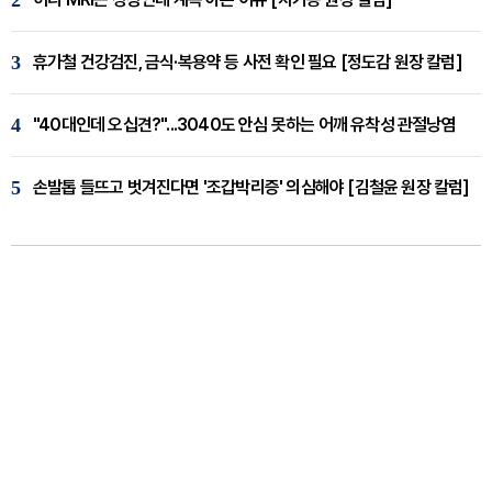
2
3
휴가철 건강검진, 금식·복용약 등 사전 확인 필요 [정도감 원장 칼럼]
4
"40대인데 오십견?"...3040도 안심 못하는 어깨 유착성 관절낭염
5
손발톱 들뜨고 벗겨진다면 '조갑박리증' 의심해야 [김철윤 원장 칼럼]