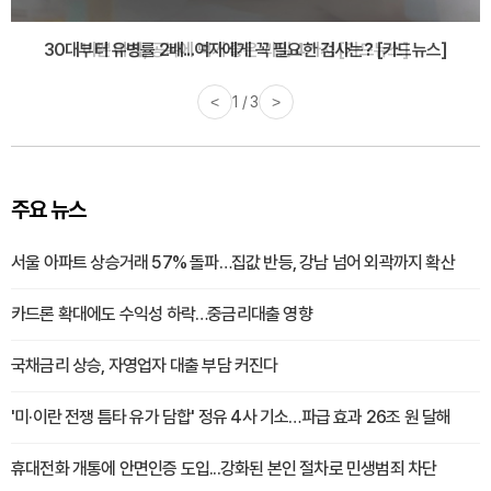
30대부터 유병률 2배...여자에게 꼭 필요한 검사는? [카드뉴스]
<
2 / 3
>
주요 뉴스
서울 아파트 상승거래 57% 돌파…집값 반등, 강남 넘어 외곽까지 확산
카드론 확대에도 수익성 하락…중금리대출 영향
국채금리 상승, 자영업자 대출 부담 커진다
'미·이란 전쟁 틈타 유가 담합' 정유 4사 기소…파급 효과 26조 원 달해
휴대전화 개통에 안면인증 도입...강화된 본인 절차로 민생범죄 차단