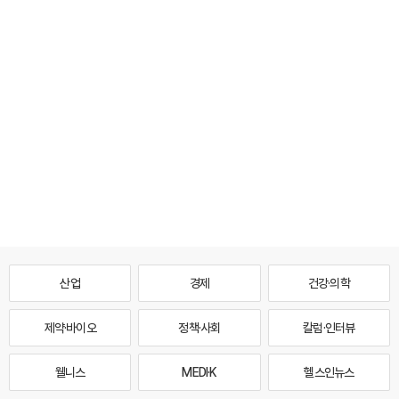
산업
경제
건강·의학
제약·바이오
정책·사회
칼럼·인터뷰
웰니스
MEDI·K
헬스인뉴스