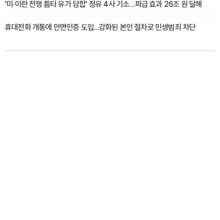
'미·이란 전쟁 틈타 유가 담합' 정유 4사 기소…파급 효과 26조 원 달해
휴대전화 개통에 안면인증 도입...강화된 본인 절차로 민생범죄 차단