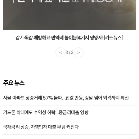
바쁜 아침, 공복에 먹기 좋은 과일 4가지 [카드뉴스]
<
1 / 3
>
주요 뉴스
서울 아파트 상승거래 57% 돌파…집값 반등, 강남 넘어 외곽까지 확산
카드론 확대에도 수익성 하락…중금리대출 영향
국채금리 상승, 자영업자 대출 부담 커진다