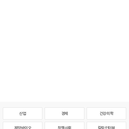
산업
경제
건강·의학
제약·바이오
정책·사회
칼럼·인터뷰