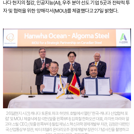
나다 현지의 철강, 인공지능(AI), 우주 분야 선도 기업 5곳과 전략적 투
자 및 협력을 위한 양해각서(MOU)를 체결했다고 27일 밝혔다.
26일(현지 시간) 캐나다 토론토 파크 하얏트 호텔에서 열린 ‘한국-캐나다 산업협력 포
럼’ 및 MOU 체결식에 참석한 (앞줄 왼쪽부터) 김희철 한화오션 대표, 라자트 마라와 알
고마 스틸 CEO, (뒷줄 왼쪽부터) 필립 제닝스 혁신과학경제개발부 차관, 김정관 대한민
국 산업통상부 장관, 빅터 피델리 온타리오주 경제개발부 장관이 기념사진을 촬영하고