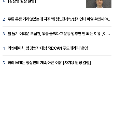
[김상범 원장 칼럼]
2
무릎 통증 가라앉았는데 자꾸 '휘청'...전·후방십자인대 파열 확인해야 [곽우경 원장 칼럼]
3
팔 들기 어려운 오십견, 통증 줄었다고 운동 멈추면 안 되는 이유 [이병욱 원장 칼럼]
4
리엔에이치, 암경험자 대상 ‘RE:CAN 푸드테라피’ 운영
5
허리 MRI는 정상인데 계속 아픈 이유 [차기용 원장 칼럼]