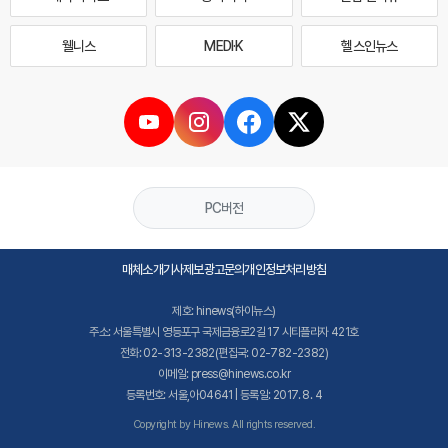
웰니스
MEDI·K
헬스인뉴스
PC버전
매체소개
기사제보
광고문의
개인정보처리방침
제호: hinews(하이뉴스)
주소: 서울특별시 영등포구 국제금융로2길 17 시티플라자 421호
전화: 02-313-2382(편집국: 02-782-2382)
이메일: press@hinews.co.kr
등록번호: 서울,아04641 | 등록일: 2017. 8. 4
Copyright by Hinews. All rights reserved.