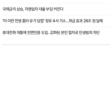
국채금리 상승, 자영업자 대출 부담 커진다
'미·이란 전쟁 틈타 유가 담합' 정유 4사 기소…파급 효과 26조 원 달해
휴대전화 개통에 안면인증 도입...강화된 본인 절차로 민생범죄 차단