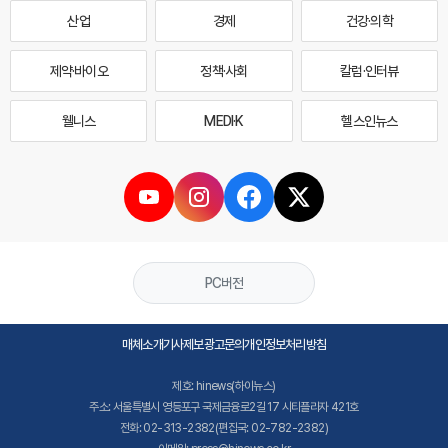
산업
경제
건강·의학
제약·바이오
정책·사회
칼럼·인터뷰
웰니스
MEDI·K
헬스인뉴스
PC버전
매체소개
기사제보
광고문의
개인정보처리방침
제호: hinews(하이뉴스)
주소: 서울특별시 영등포구 국제금융로2길 17 시티플라자 421호
전화: 02-313-2382(편집국: 02-782-2382)