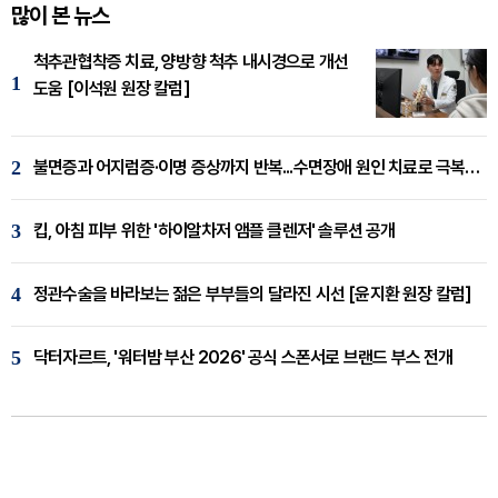
많이 본 뉴스
척추관협착증 치료, 양방향 척추 내시경으로 개선
1
도움 [이석원 원장 칼럼]
2
불면증과 어지럼증·이명 증상까지 반복...수면장애 원인 치료로 극복해야
3
킵, 아침 피부 위한 '하이알차저 앰플 클렌저' 솔루션 공개
4
정관수술을 바라보는 젊은 부부들의 달라진 시선 [윤지환 원장 칼럼]
5
닥터자르트, '워터밤 부산 2026' 공식 스폰서로 브랜드 부스 전개