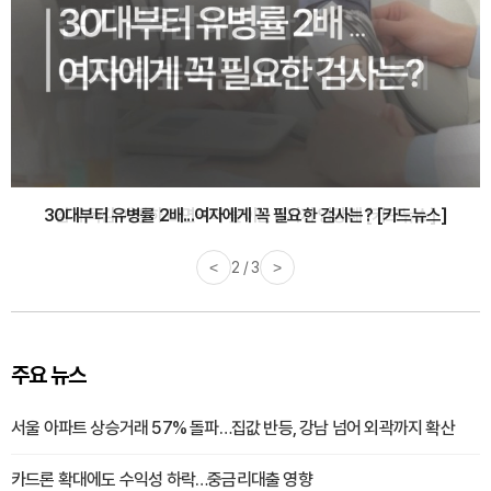
감기·독감 예방하고 면역력 높이는 4가지 영양제 [카드뉴스]
<
3 / 3
>
주요 뉴스
서울 아파트 상승거래 57% 돌파…집값 반등, 강남 넘어 외곽까지 확산
카드론 확대에도 수익성 하락…중금리대출 영향