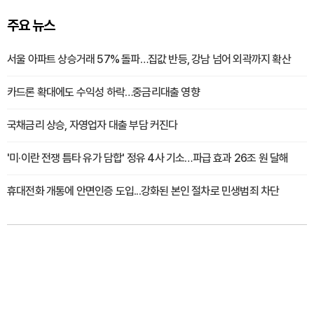
주요 뉴스
서울 아파트 상승거래 57% 돌파…집값 반등, 강남 넘어 외곽까지 확산
카드론 확대에도 수익성 하락…중금리대출 영향
국채금리 상승, 자영업자 대출 부담 커진다
'미·이란 전쟁 틈타 유가 담합' 정유 4사 기소…파급 효과 26조 원 달해
휴대전화 개통에 안면인증 도입...강화된 본인 절차로 민생범죄 차단