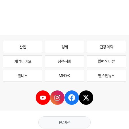
산업
경제
건강·의학
제약·바이오
정책·사회
칼럼·인터뷰
웰니스
MEDI·K
헬스인뉴스
PC버전