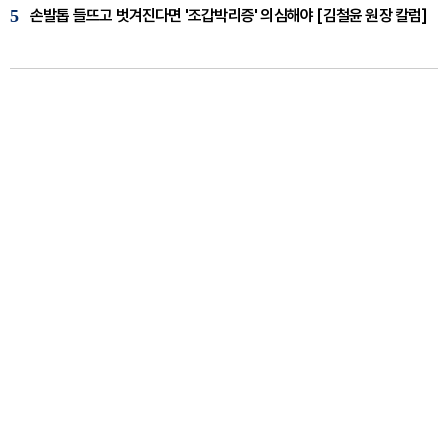
5
손발톱 들뜨고 벗겨진다면 '조갑박리증' 의심해야 [김철윤 원장 칼럼]