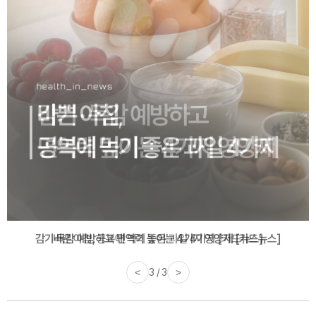
바쁜 아침, 공복에 먹기 좋은 과일 4가지 [카드뉴스]
<
1 / 3
>