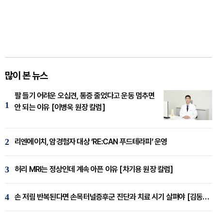
많이 본 뉴스
팔 들기 어려운 오십견, 통증 줄었다고 운동 멈추면
1
안 되는 이유 [이병욱 원장 칼럼]
2
리엔에이치, 암경험자 대상 ‘RE:CAN 푸드테라피’ 운영
3
허리 MRI는 정상인데 계속 아픈 이유 [차기용 원장 칼럼]
4
손 저림 반복된다면 손목터널증후군 진단과 치료 시기 살펴야 [김동현 원장 칼럼]