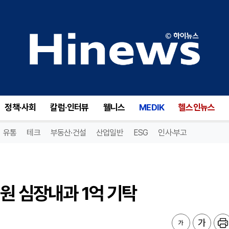
 심장내과 1억 기탁
정책·사회
칼럼·인터뷰
웰니스
MEDIK
헬스인뉴스
유통
테크
부동산·건설
산업일반
ESG
인사·부고
원 심장내과 1억 기탁