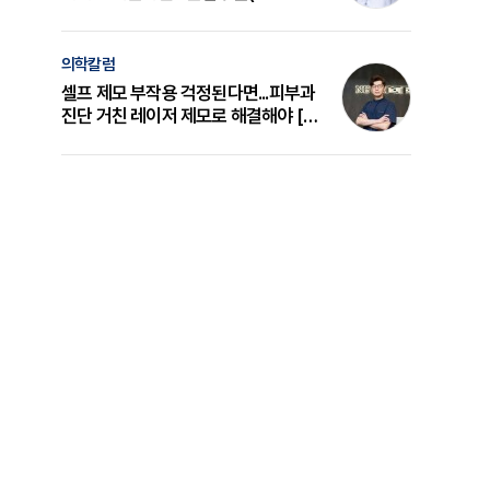
의 원리와 선택 기준 [길건 원장 칼럼]
의학칼럼
셀프 제모 부작용 걱정된다면...피부과
진단 거친 레이저 제모로 해결해야 [변
준석 원장 칼럼]