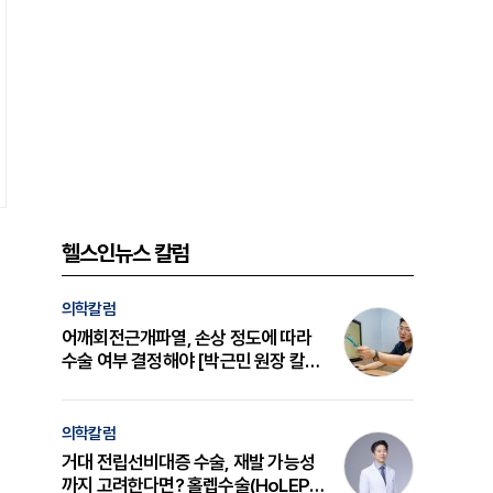
헬스인뉴스 칼럼
의학칼럼
어깨회전근개파열, 손상 정도에 따라
수술 여부 결정해야 [박근민 원장 칼
럼]
의학칼럼
거대 전립선비대증 수술, 재발 가능성
까지 고려한다면? 홀렙수술(HoLEP)