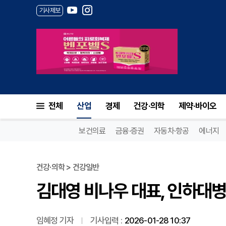
기사제보
김대영 비나우 대표, 인하대병원
전체
산업
경제
건강·의학
제약·바이오
보건의료
금융·증권
자동차·항공
에너지
건강·의학 > 건강일반
김대영 비나우 대표, 인하대병
임혜정 기자
기사입력 :
2026-01-28 10:37