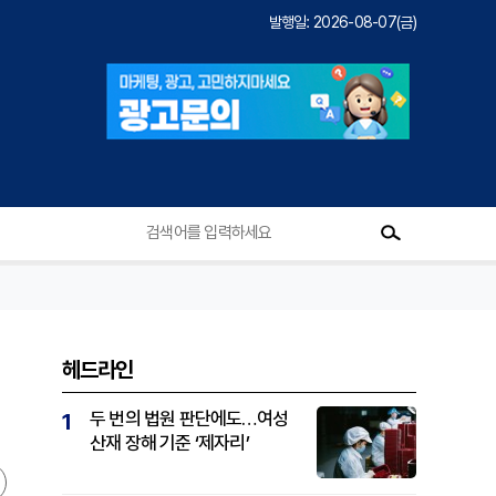
발행일: 2026-08-07(금)
헤드라인
두 번의 법원 판단에도…여성
1
산재 장해 기준 ‘제자리’