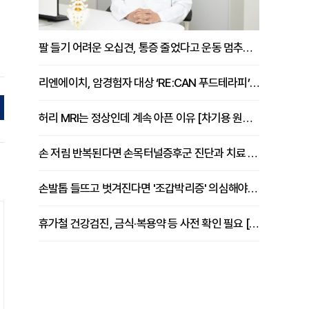
팔 들기 어려운 오십견, 통증 줄었다고 운동 멈추면 안 되는 이유 [이병욱 원장 칼럼]
리엔에이치, 암경험자 대상 ‘RE:CAN 푸드테라피’ 운영
허리 MRI는 정상인데 계속 아픈 이유 [차기용 원장 칼럼]
손 저림 반복된다면 손목터널증후군 진단과 치료 시기 살펴야 [김동현 원장 칼럼]
손발톱 들뜨고 벗겨진다면 '조갑박리증' 의심해야 [김철윤 원장 칼럼]
휴가철 건강검진, 금식·복용약 등 사전 확인 필요 [정도감 원장 칼럼]