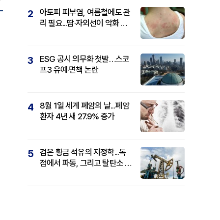
아토피 피부염, 여름철에도 관
2
리 필요...땀·자외선이 악화 요
인
ESG 공시 의무화 첫발…스코
3
프3 유예·면책 논란
8월 1일 세계 폐암의 날...폐암
4
환자 4년 새 27.9% 증가
검은 황금 석유의 지정학...독
5
점에서 파동, 그리고 탈탄소 패
권까지