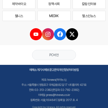
제약·바이오
정책·사회
칼럼·인터뷰
웰니스
MEDI·K
헬스인뉴스
PC버전
매체소개
기사제보
광고문의
개인정보처리방침
제호: hinews(하이뉴스)
주소: 서울특별시 영등포구 국제금융로2길 17 시티플라자 421호
전화: 02-313-2382(편집국: 02-782-2382)
이메일: press@hinews.co.kr
등록번호: 서울,아04641 | 등록일: 2017. 8. 4
Copyright by Hinews. All rights reserved.