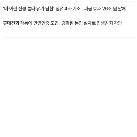
'미·이란 전쟁 틈타 유가 담합' 정유 4사 기소…파급 효과 26조 원 달해
휴대전화 개통에 안면인증 도입...강화된 본인 절차로 민생범죄 차단