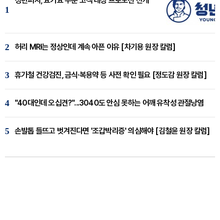
청년피자, 요기요 주문 고객 대상 프로모션 전개
1
2
허리 MRI는 정상인데 계속 아픈 이유 [차기용 원장 칼럼]
3
휴가철 건강검진, 금식·복용약 등 사전 확인 필요 [정도감 원장 칼럼]
4
"40대인데 오십견?"...3040도 안심 못하는 어깨 유착성 관절낭염
5
손발톱 들뜨고 벗겨진다면 '조갑박리증' 의심해야 [김철윤 원장 칼럼]