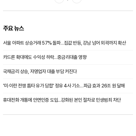
주요 뉴스
서울 아파트 상승거래 57% 돌파…집값 반등, 강남 넘어 외곽까지 확산
카드론 확대에도 수익성 하락…중금리대출 영향
국채금리 상승, 자영업자 대출 부담 커진다
'미·이란 전쟁 틈타 유가 담합' 정유 4사 기소…파급 효과 26조 원 달해
휴대전화 개통에 안면인증 도입...강화된 본인 절차로 민생범죄 차단