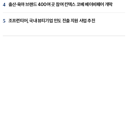
4
출산·육아 브랜드 400여 곳 참여 킨텍스 코베 베이비페어 개막
5
조프런티어, 국내 뷰티기업 인도 진출 지원 사업 추진