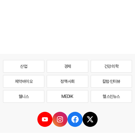
산업
경제
건강·의학
제약·바이오
정책·사회
칼럼·인터뷰
웰니스
MEDI·K
헬스인뉴스