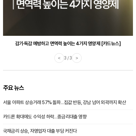
감기·독감 예방하고 면역력 높이는 4가지 영양제 [카드뉴스]
<
3 / 3
>
주요 뉴스
서울 아파트 상승거래 57% 돌파…집값 반등, 강남 넘어 외곽까지 확산
카드론 확대에도 수익성 하락…중금리대출 영향
국채금리 상승, 자영업자 대출 부담 커진다