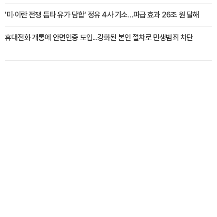
'미·이란 전쟁 틈타 유가 담합' 정유 4사 기소…파급 효과 26조 원 달해
휴대전화 개통에 안면인증 도입...강화된 본인 절차로 민생범죄 차단