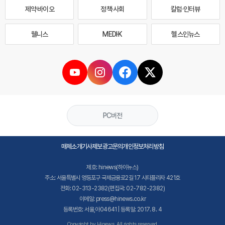
제약·바이오
정책·사회
칼럼·인터뷰
웰니스
MEDI·K
헬스인뉴스
PC버전
매체소개
기사제보
광고문의
개인정보처리방침
제호: hinews(하이뉴스)
주소: 서울특별시 영등포구 국제금융로2길 17 시티플라자 421호
전화: 02-313-2382(편집국: 02-782-2382)
이메일: press@hinews.co.kr
등록번호: 서울,아04641 | 등록일: 2017. 8. 4
Copyright by Hinews. All rights reserved.