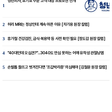
청년피자, 요기요 주문 고객 대상 프로모션 전개
1
2
허리 MRI는 정상인데 계속 아픈 이유 [차기용 원장 칼럼]
3
휴가철 건강검진, 금식·복용약 등 사전 확인 필요 [정도감 원장 칼럼]
4
"40대인데 오십견?"...3040도 안심 못하는 어깨 유착성 관절낭염
5
손발톱 들뜨고 벗겨진다면 '조갑박리증' 의심해야 [김철윤 원장 칼럼]