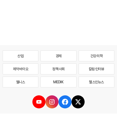
산업
경제
건강·의학
제약·바이오
정책·사회
칼럼·인터뷰
웰니스
MEDI·K
헬스인뉴스