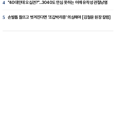
4
"40대인데 오십견?"...3040도 안심 못하는 어깨 유착성 관절낭염
5
손발톱 들뜨고 벗겨진다면 '조갑박리증' 의심해야 [김철윤 원장 칼럼]