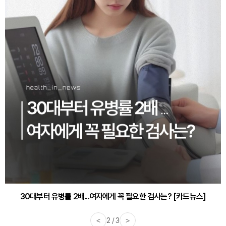
30대부터 유병률 2배...여자에게 꼭 필요한 검사는? [카드뉴스]
감기·독감 예방하고 면역력 높이는 4가지 영양제 [카드뉴스]
<
2 / 3
>