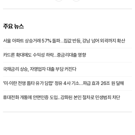
주요 뉴스
서울 아파트 상승거래 57% 돌파…집값 반등, 강남 넘어 외곽까지 확산
카드론 확대에도 수익성 하락…중금리대출 영향
국채금리 상승, 자영업자 대출 부담 커진다
'미·이란 전쟁 틈타 유가 담합' 정유 4사 기소…파급 효과 26조 원 달해
휴대전화 개통에 안면인증 도입...강화된 본인 절차로 민생범죄 차단