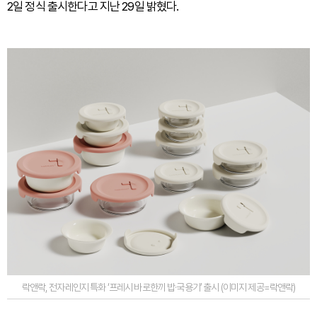
2일 정식 출시한다고 지난 29일 밝혔다.
락앤락, 전자레인지 특화 ‘프레시 바로한끼 밥·국용기’ 출시 (이미지 제공=락앤락)