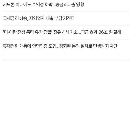
카드론 확대에도 수익성 하락…중금리대출 영향
국채금리 상승, 자영업자 대출 부담 커진다
'미·이란 전쟁 틈타 유가 담합' 정유 4사 기소…파급 효과 26조 원 달해
휴대전화 개통에 안면인증 도입...강화된 본인 절차로 민생범죄 차단