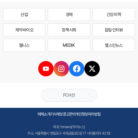
산업
경제
건강·의학
제약·바이오
정책·사회
칼럼·인터뷰
웰니스
MEDI·K
헬스인뉴스
PC버전
매체소개
기사제보
광고문의
개인정보처리방침
제호: hinews(하이뉴스)
주소: 서울특별시 영등포구 국제금융로2길 17 시티플라자 421호