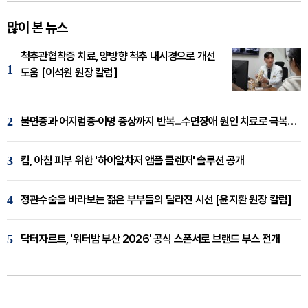
많이 본 뉴스
척추관협착증 치료, 양방향 척추 내시경으로 개선
1
도움 [이석원 원장 칼럼]
2
불면증과 어지럼증·이명 증상까지 반복...수면장애 원인 치료로 극복해야
3
킵, 아침 피부 위한 '하이알차저 앰플 클렌저' 솔루션 공개
4
정관수술을 바라보는 젊은 부부들의 달라진 시선 [윤지환 원장 칼럼]
5
닥터자르트, '워터밤 부산 2026' 공식 스폰서로 브랜드 부스 전개