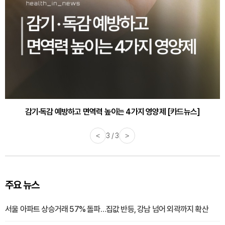
감기·독감 예방하고 면역력 높이는 4가지 영양제 [카드뉴스]
<
3 / 3
>
주요 뉴스
서울 아파트 상승거래 57% 돌파…집값 반등, 강남 넘어 외곽까지 확산