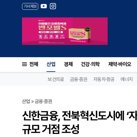
기사제보
전체
산업
경제
건강·의학
제약·바이오
보건의료
금융·증권
자동차·항공
에너지
산업 > 금융·증권
신한금융, 전북혁신도시에 ‘자본
규모 거점 조성