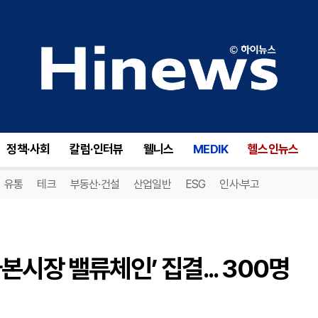
신한금융, 전북혁신도시에 ‘자본시장 밸류체인’ 집결... 300명 규모 거점 조성
정책·사회
칼럼·인터뷰
웰니스
MEDIK
헬스인뉴스
유통
테크
부동산·건설
산업일반
ESG
인사·부고
시장 밸류체인’ 집결... 300명