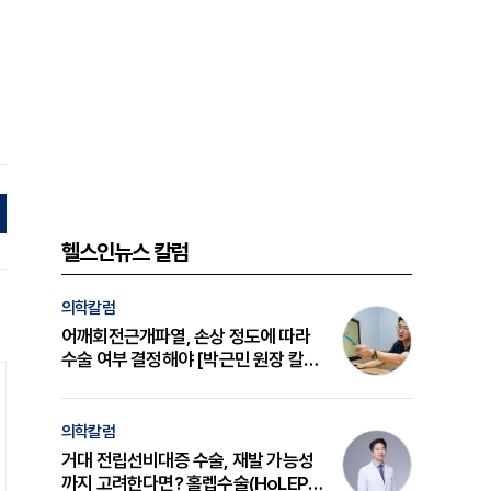
헬스인뉴스 칼럼
의학칼럼
어깨회전근개파열, 손상 정도에 따라
수술 여부 결정해야 [박근민 원장 칼
럼]
의학칼럼
거대 전립선비대증 수술, 재발 가능성
까지 고려한다면? 홀렙수술(HoLEP)