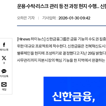
운용·수탁·리스크 관리 등 전 과정 현지 수행...
오하은 기자
기사입력 :
2026-01-30 09:42
[Hinews 하이뉴스] 신한금융그룹은 금융 기능의 수도권 
위한 대규모 프로젝트에 착수한다. 신한금융은 전북혁신도시를
페이스북
밸류체인을 현지에 조성하기로 결정했다고 지난 29일 밝혔다. 
사무관리까지 자본시장의 핵심 기능을 한 지역에서 완결하는 
X
카카오톡
메일