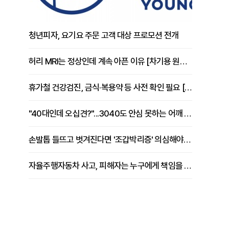
청년피자, 요기요 주문 고객 대상 프로모션 전개
허리 MRI는 정상인데 계속 아픈 이유 [차기용 원장 칼럼]
휴가철 건강검진, 금식·복용약 등 사전 확인 필요 [정도감 원장 칼럼]
"40대인데 오십견?"...3040도 안심 못하는 어깨 유착성 관절낭염
손발톱 들뜨고 벗겨진다면 '조갑박리증' 의심해야 [김철윤 원장 칼럼]
자율주행자동차 사고, 피해자는 누구에게 책임을 물을 수 있을까