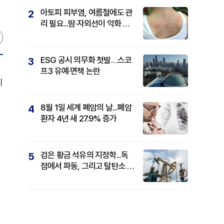
아토피 피부염, 여름철에도 관
2
리 필요...땀·자외선이 악화 요
인
ESG 공시 의무화 첫발…스코
3
프3 유예·면책 논란
기
8월 1일 세계 폐암의 날...폐암
4
환자 4년 새 27.9% 증가
검은 황금 석유의 지정학...독
5
점에서 파동, 그리고 탈탄소 패
권까지