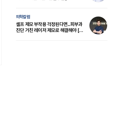
의 원리와 선택 기준 [길건 원장 칼럼]
의학칼럼
셀프 제모 부작용 걱정된다면...피부과
진단 거친 레이저 제모로 해결해야 [변
준석 원장 칼럼]