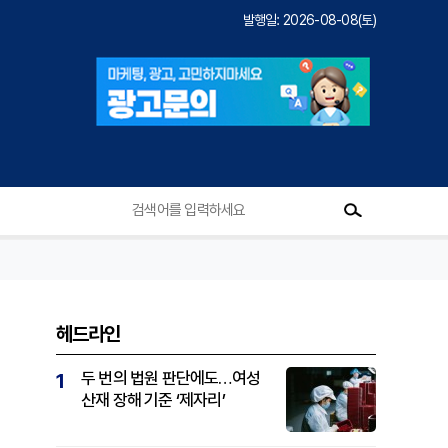
발행일: 2026-08-08(토)
헤드라인
두 번의 법원 판단에도…여성
1
산재 장해 기준 ‘제자리’