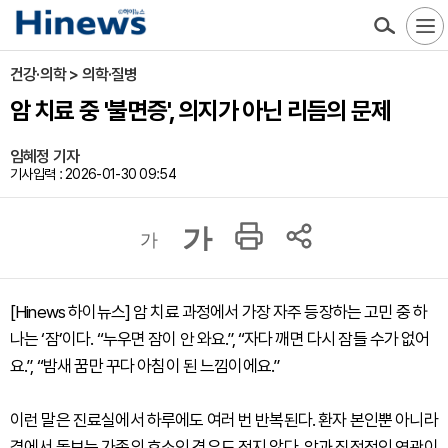
건강·의학 > 의학·질병
암 치료 중 '불면증', 의지가 아닌 리듬의 문제
임혜정 기자
기사입력 : 2026-01-30 09:54
가
가
[Hinews 하이뉴스] 암 치료 과정에서 가장 자주 등장하는 고민 중 하
나는 ‘잠’이다. “누우면 잠이 안 와요.”, “자다 깨면 다시 잠들 수가 없어
요.”, “밤새 꿈만 꾸다 아침이 된 느낌이에요.”
이런 말은 진료실에서 하루에도 여러 번 반복된다. 환자 본인뿐 아니라
곁에서 돌보는 가족의 호소인 경우도 적지 않다. 암과 직접적인 연관이