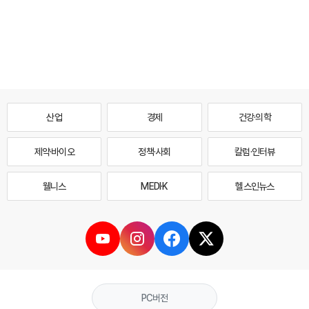
산업
경제
건강·의학
제약·바이오
정책·사회
칼럼·인터뷰
웰니스
MEDI·K
헬스인뉴스
PC버전