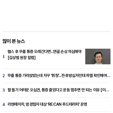
많이 본 뉴스
헬스 후 무릎 통증 오래간다면...연골 손상 의심해야
1
[김상범 원장 칼럼]
2
무릎 통증 가라앉았는데 자꾸 '휘청'...전·후방십자인대 파열 확인해야 [곽우경 원장 칼럼]
3
팔 들기 어려운 오십견, 통증 줄었다고 운동 멈추면 안 되는 이유 [이병욱 원장 칼럼]
4
리엔에이치, 암경험자 대상 ‘RE:CAN 푸드테라피’ 운영