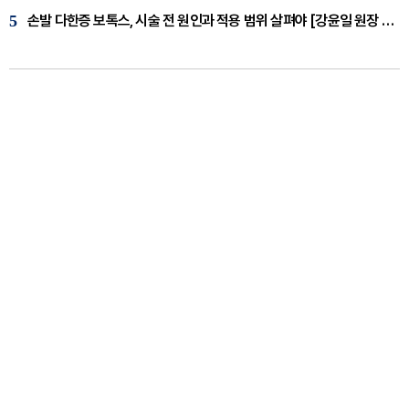
5
손발 다한증 보톡스, 시술 전 원인과 적용 범위 살펴야 [강윤일 원장 칼럼]