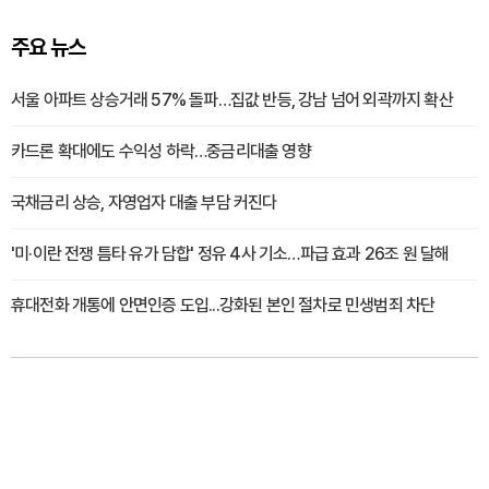
주요 뉴스
서울 아파트 상승거래 57% 돌파…집값 반등, 강남 넘어 외곽까지 확산
카드론 확대에도 수익성 하락…중금리대출 영향
국채금리 상승, 자영업자 대출 부담 커진다
'미·이란 전쟁 틈타 유가 담합' 정유 4사 기소…파급 효과 26조 원 달해
휴대전화 개통에 안면인증 도입...강화된 본인 절차로 민생범죄 차단