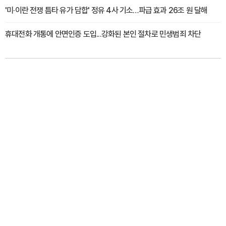
'미·이란 전쟁 틈타 유가 담합' 정유 4사 기소…파급 효과 26조 원 달해
휴대전화 개통에 안면인증 도입...강화된 본인 절차로 민생범죄 차단