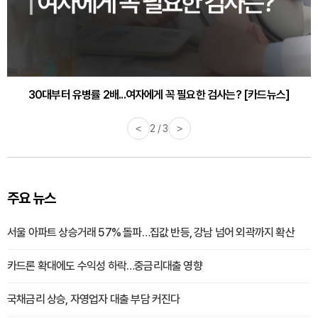
감기·독감 예방하고 면역력 높이는 4가지 영양제 [카드뉴스]
<
3 / 3
>
주요 뉴스
서울 아파트 상승거래 57% 돌파…집값 반등, 강남 넘어 외곽까지 확산
카드론 확대에도 수익성 하락…중금리대출 영향
국채금리 상승, 자영업자 대출 부담 커진다