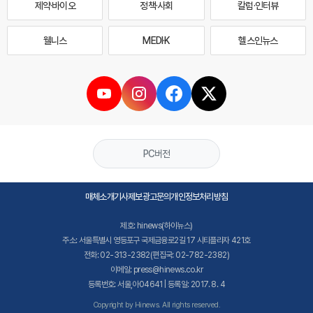
제약·바이오
정책·사회
칼럼·인터뷰
웰니스
MEDI·K
헬스인뉴스
PC버전
매체소개
기사제보
광고문의
개인정보처리방침
제호: hinews(하이뉴스)
주소: 서울특별시 영등포구 국제금융로2길 17 시티플라자 421호
전화: 02-313-2382(편집국: 02-782-2382)
이메일: press@hinews.co.kr
등록번호: 서울,아04641 | 등록일: 2017. 8. 4
Copyright by Hinews. All rights reserved.