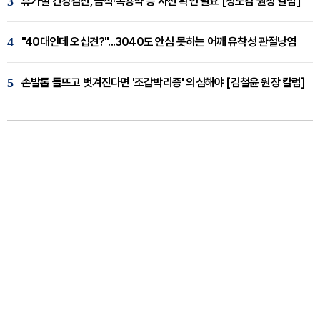
3
휴가철 건강검진, 금식·복용약 등 사전 확인 필요 [정도감 원장 칼럼]
4
"40대인데 오십견?"...3040도 안심 못하는 어깨 유착성 관절낭염
5
손발톱 들뜨고 벗겨진다면 '조갑박리증' 의심해야 [김철윤 원장 칼럼]