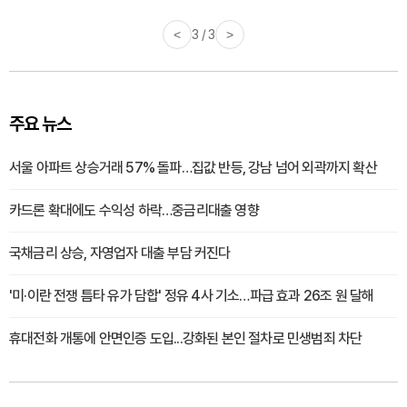
<
1 / 3
>
주요 뉴스
서울 아파트 상승거래 57% 돌파…집값 반등, 강남 넘어 외곽까지 확산
카드론 확대에도 수익성 하락…중금리대출 영향
국채금리 상승, 자영업자 대출 부담 커진다
'미·이란 전쟁 틈타 유가 담합' 정유 4사 기소…파급 효과 26조 원 달해
휴대전화 개통에 안면인증 도입...강화된 본인 절차로 민생범죄 차단