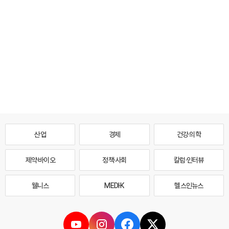
산업
경제
건강·의학
제약·바이오
정책·사회
칼럼·인터뷰
웰니스
MEDI·K
헬스인뉴스