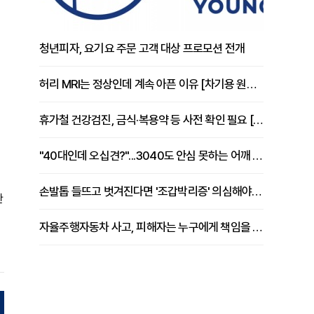
청년피자, 요기요 주문 고객 대상 프로모션 전개
허리 MRI는 정상인데 계속 아픈 이유 [차기용 원장 칼럼]
휴가철 건강검진, 금식·복용약 등 사전 확인 필요 [정도감 원장 칼럼]
"40대인데 오십견?"...3040도 안심 못하는 어깨 유착성 관절낭염
손발톱 들뜨고 벗겨진다면 '조갑박리증' 의심해야 [김철윤 원장 칼럼]
한
자율주행자동차 사고, 피해자는 누구에게 책임을 물을 수 있을까