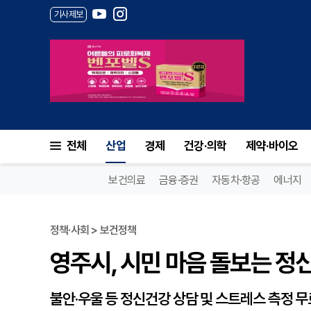
기사제보
영주시, 시민 마음 돌보는 정
전체
산업
경제
건강·의학
제약·바이오
보건의료
금융·증권
자동차·항공
에너지
정책·사회 > 보건정책
영주시, 시민 마음 돌보는 
불안·우울 등 정신건강 상담 및 스트레스 측정 