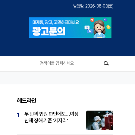
발행일: 2026-08-08(토)
헤드라인
두 번의 법원 판단에도…여성
1
산재 장해 기준 ‘제자리’