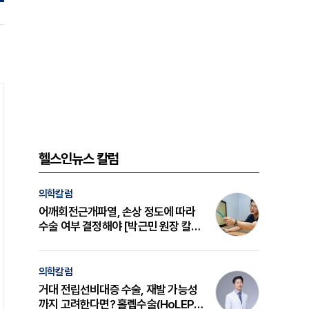
헬스인뉴스 칼럼
의학칼럼
어깨회전근개파열, 손상 정도에 따라
수술 여부 결정해야 [박근민 원장 칼
럼]
의학칼럼
거대 전립선비대증 수술, 재발 가능성
까지 고려한다면? 홀렙수술(HoLEP)