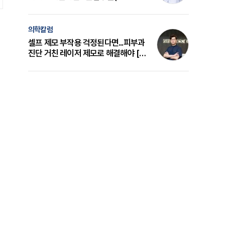
의 원리와 선택 기준 [길건 원장 칼럼]
의학칼럼
셀프 제모 부작용 걱정된다면...피부과
진단 거친 레이저 제모로 해결해야 [변
준석 원장 칼럼]