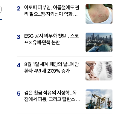
아토피 피부염, 여름철에도 관
2
리 필요...땀·자외선이 악화 요
인
ESG 공시 의무화 첫발…스코
3
프3 유예·면책 논란
8월 1일 세계 폐암의 날...폐암
4
환자 4년 새 27.9% 증가
검은 황금 석유의 지정학...독
5
점에서 파동, 그리고 탈탄소 패
권까지