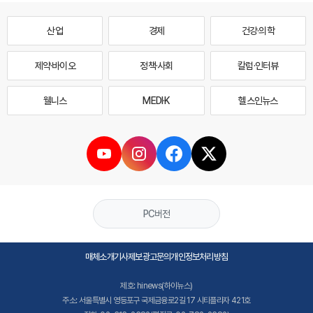
산업
경제
건강·의학
제약·바이오
정책·사회
칼럼·인터뷰
웰니스
MEDI·K
헬스인뉴스
PC버전
매체소개
기사제보
광고문의
개인정보처리방침
제호: hinews(하이뉴스)
주소: 서울특별시 영등포구 국제금융로2길 17 시티플라자 421호