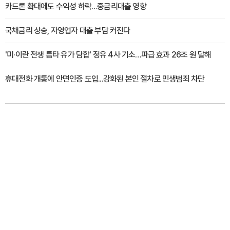
카드론 확대에도 수익성 하락…중금리대출 영향
국채금리 상승, 자영업자 대출 부담 커진다
'미·이란 전쟁 틈타 유가 담합' 정유 4사 기소…파급 효과 26조 원 달해
휴대전화 개통에 안면인증 도입...강화된 본인 절차로 민생범죄 차단