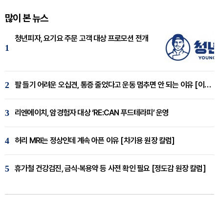
많이 본 뉴스
청년피자, 요기요 주문 고객 대상 프로모션 전개
1
2
팔 들기 어려운 오십견, 통증 줄었다고 운동 멈추면 안 되는 이유 [이병욱 원장 칼럼]
3
리엔에이치, 암경험자 대상 ‘RE:CAN 푸드테라피’ 운영
4
허리 MRI는 정상인데 계속 아픈 이유 [차기용 원장 칼럼]
5
휴가철 건강검진, 금식·복용약 등 사전 확인 필요 [정도감 원장 칼럼]