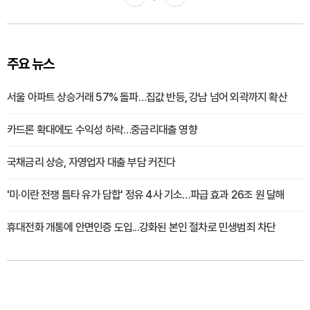
주요 뉴스
서울 아파트 상승거래 57% 돌파…집값 반등, 강남 넘어 외곽까지 확산
카드론 확대에도 수익성 하락…중금리대출 영향
국채금리 상승, 자영업자 대출 부담 커진다
'미·이란 전쟁 틈타 유가 담합' 정유 4사 기소…파급 효과 26조 원 달해
휴대전화 개통에 안면인증 도입...강화된 본인 절차로 민생범죄 차단