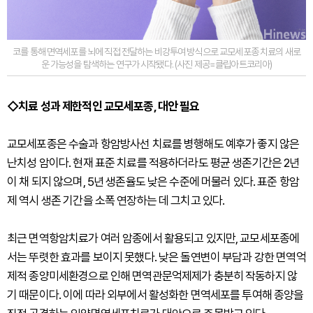
코를 통해 면역세포를 뇌에 직접 전달하는 비강투여 방식으로 교모세포종 치료의 새로
운 가능성을 탐색하는 연구가 시작됐다. (사진 제공=클립아트코리아)
◇치료 성과 제한적인 교모세포종, 대안 필요
교모세포종은 수술과 항암방사선 치료를 병행해도 예후가 좋지 않은
난치성 암이다. 현재 표준 치료를 적용하더라도 평균 생존기간은 2년
이 채 되지 않으며, 5년 생존율도 낮은 수준에 머물러 있다. 표준 항암
제 역시 생존 기간을 소폭 연장하는 데 그치고 있다.
최근 면역항암치료가 여러 암종에서 활용되고 있지만, 교모세포종에
서는 뚜렷한 효과를 보이지 못했다. 낮은 돌연변이 부담과 강한 면역억
제적 종양미세환경으로 인해 면역관문억제제가 충분히 작동하지 않
기 때문이다. 이에 따라 외부에서 활성화한 면역세포를 투여해 종양을