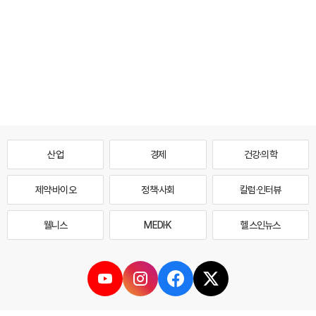
산업
경제
건강·의학
제약·바이오
정책·사회
칼럼·인터뷰
웰니스
MEDI·K
헬스인뉴스