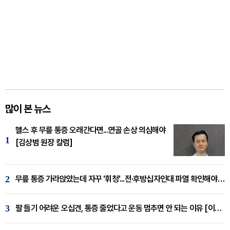
많이 본 뉴스
헬스 후 무릎 통증 오래간다면...연골 손상 의심해야
1
[김상범 원장 칼럼]
2
무릎 통증 가라앉았는데 자꾸 '휘청'...전·후방십자인대 파열 확인해야 [곽우경 원장 칼럼]
3
팔 들기 어려운 오십견, 통증 줄었다고 운동 멈추면 안 되는 이유 [이병욱 원장 칼럼]