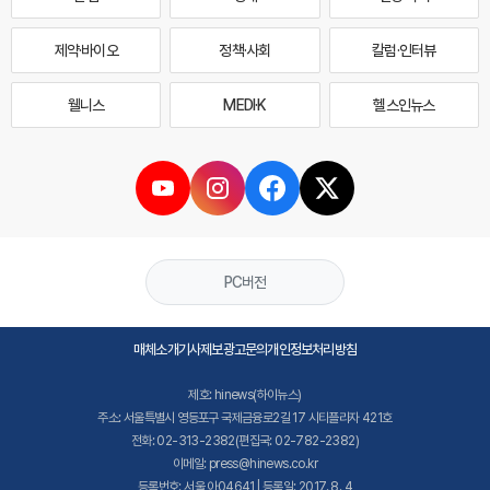
제약·바이오
정책·사회
칼럼·인터뷰
웰니스
MEDI·K
헬스인뉴스
PC버전
매체소개
기사제보
광고문의
개인정보처리방침
제호: hinews(하이뉴스)
주소: 서울특별시 영등포구 국제금융로2길 17 시티플라자 421호
전화: 02-313-2382(편집국: 02-782-2382)
이메일: press@hinews.co.kr
등록번호: 서울,아04641 | 등록일: 2017. 8. 4