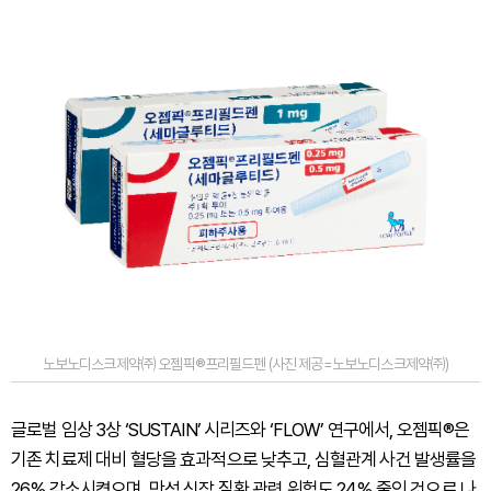
노보노디스크제약㈜ 오젬픽®프리필드펜 (사진 제공=노보노디스크제약㈜)
글로벌 임상 3상 ‘SUSTAIN’ 시리즈와 ‘FLOW’ 연구에서, 오젬픽®은
기존 치료제 대비 혈당을 효과적으로 낮추고, 심혈관계 사건 발생률을
26% 감소시켰으며, 만성 신장 질환 관련 위험도 24% 줄인 것으로 나