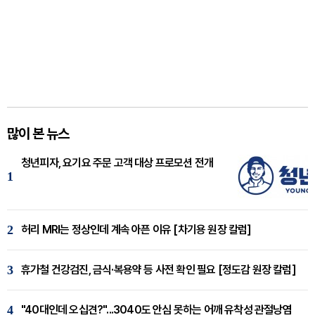
많이 본 뉴스
청년피자, 요기요 주문 고객 대상 프로모션 전개
1
2
허리 MRI는 정상인데 계속 아픈 이유 [차기용 원장 칼럼]
3
휴가철 건강검진, 금식·복용약 등 사전 확인 필요 [정도감 원장 칼럼]
4
"40대인데 오십견?"...3040도 안심 못하는 어깨 유착성 관절낭염