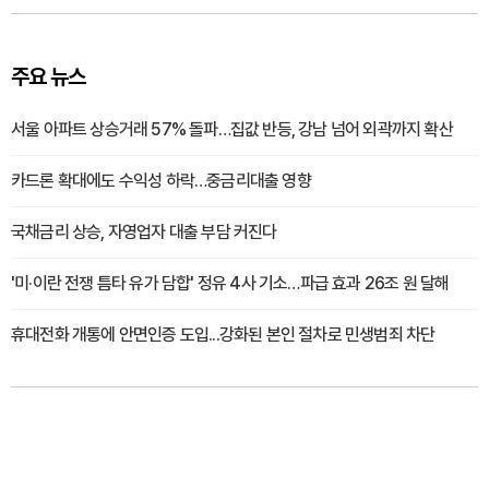
주요 뉴스
서울 아파트 상승거래 57% 돌파…집값 반등, 강남 넘어 외곽까지 확산
카드론 확대에도 수익성 하락…중금리대출 영향
국채금리 상승, 자영업자 대출 부담 커진다
'미·이란 전쟁 틈타 유가 담합' 정유 4사 기소…파급 효과 26조 원 달해
휴대전화 개통에 안면인증 도입...강화된 본인 절차로 민생범죄 차단