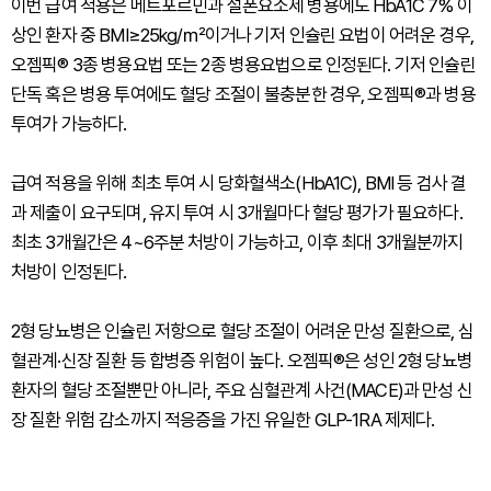
이번 급여 적용은 메트포르민과 설폰요소제 병용에도 HbA1C 7% 이
상인 환자 중 BMI≥25kg/㎡이거나 기저 인슐린 요법이 어려운 경우,
오젬픽® 3종 병용요법 또는 2종 병용요법으로 인정된다. 기저 인슐린
단독 혹은 병용 투여에도 혈당 조절이 불충분한 경우, 오젬픽®과 병용
투여가 가능하다.
급여 적용을 위해 최초 투여 시 당화혈색소(HbA1C), BMI 등 검사 결
과 제출이 요구되며, 유지 투여 시 3개월마다 혈당 평가가 필요하다.
최초 3개월간은 4~6주분 처방이 가능하고, 이후 최대 3개월분까지
처방이 인정된다.
2형 당뇨병은 인슐린 저항으로 혈당 조절이 어려운 만성 질환으로, 심
혈관계·신장 질환 등 합병증 위험이 높다. 오젬픽®은 성인 2형 당뇨병
환자의 혈당 조절뿐만 아니라, 주요 심혈관계 사건(MACE)과 만성 신
장 질환 위험 감소까지 적응증을 가진 유일한 GLP-1RA 제제다.