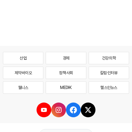
산업
경제
건강·의학
제약·바이오
정책·사회
칼럼·인터뷰
웰니스
MEDI·K
헬스인뉴스