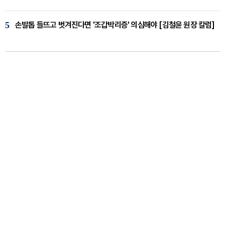
5
손발톱 들뜨고 벗겨진다면 '조갑박리증' 의심해야 [김철윤 원장 칼럼]