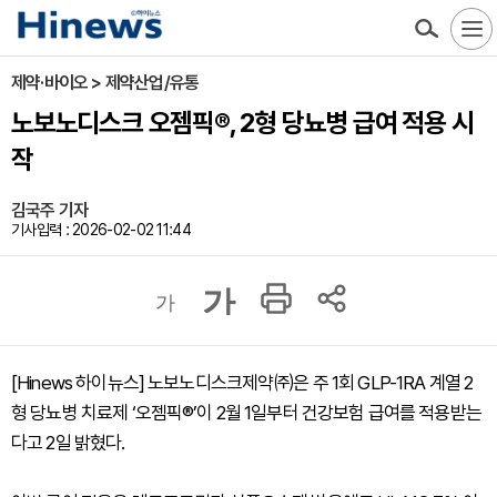
제약·바이오 > 제약산업/유통
노보노디스크 오젬픽®, 2형 당뇨병 급여 적용 시
작
김국주 기자
기사입력 : 2026-02-02 11:44
가
가
[Hinews 하이뉴스] 노보노디스크제약㈜은 주 1회 GLP-1RA 계열 2
형 당뇨병 치료제 ‘오젬픽®’이 2월 1일부터 건강보험 급여를 적용받는
다고 2일 밝혔다.