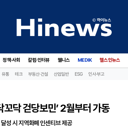
닥꼬닥 걷당보민’ 2월부터 가동
정책·사회
칼럼·인터뷰
웰니스
MEDIK
헬스인뉴스
유통
테크
부동산·건설
산업일반
ESG
인사·부고
꼬닥꼬닥 걷당보민’ 2월부터 가동
 달성 시 지역화폐 인센티브 제공