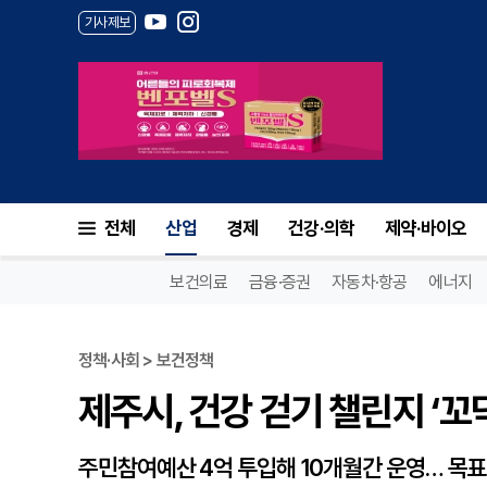
기사제보
제주시, 건강 걷기 챌린지 ‘꼬
전체
산업
경제
건강·의학
제약·바이오
보건의료
금융·증권
자동차·항공
에너지
정책·사회 > 보건정책
제주시, 건강 걷기 챌린지 ‘
주민참여예산 4억 투입해 10개월간 운영… 목표