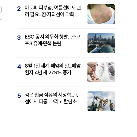
아토피 피부염, 여름철에도 관
2
리 필요...땀·자외선이 악화 요
인
ESG 공시 의무화 첫발…스코
3
프3 유예·면책 논란
8월 1일 세계 폐암의 날...폐암
4
환자 4년 새 27.9% 증가
검은 황금 석유의 지정학...독
5
점에서 파동, 그리고 탈탄소 패
권까지