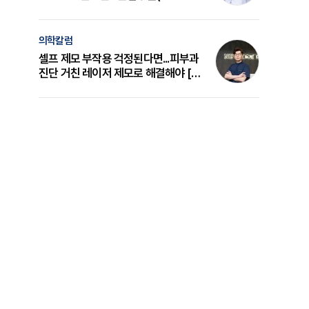
의 원리와 선택 기준 [길건 원장 칼럼]
의학칼럼
셀프 제모 부작용 걱정된다면...피부과
진단 거친 레이저 제모로 해결해야 [변
준석 원장 칼럼]