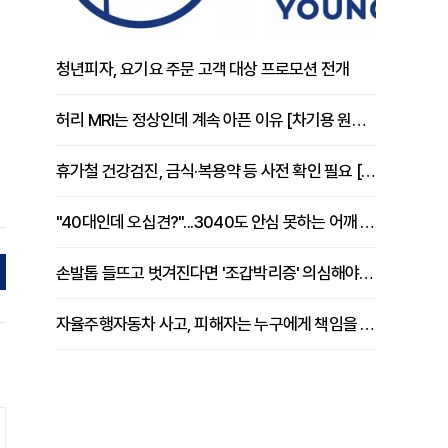
청년피자, 요기요 주문 고객 대상 프로모션 전개
허리 MRI는 정상인데 계속 아픈 이유 [차기용 원장 칼럼]
휴가철 건강검진, 금식·복용약 등 사전 확인 필요 [정도감 원장 칼럼]
"40대인데 오십견?"...3040도 안심 못하는 어깨 유착성 관절낭염
손발톱 들뜨고 벗겨진다면 '조갑박리증' 의심해야 [김철윤 원장 칼럼]
자율주행자동차 사고, 피해자는 누구에게 책임을 물을 수 있을까