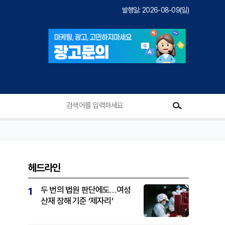
발행일: 2026-08-09(일)
헤드라인
두 번의 법원 판단에도…여성
1
산재 장해 기준 ‘제자리’