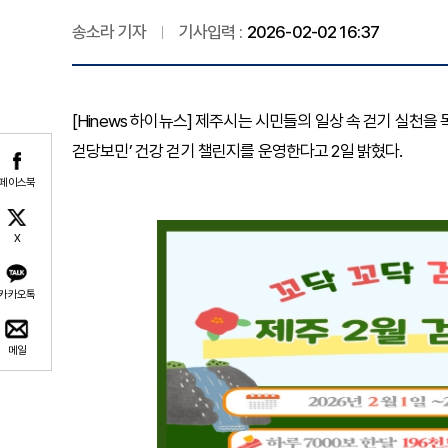
송소라 기자
기사입력 :
2026-02-02 16:37
[Hinews 하이뉴스] 제주시는 시민들의 일상 속 걷기 실천
걷당보민’ 건강 걷기 챌린지를 운영한다고 2일 밝혔다.
페이스북
X
카카오톡
메일