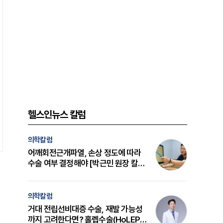
헬스인뉴스 칼럼
의학칼럼
어깨회전근개파열, 손상 정도에 따라
수술 여부 결정해야 [박근민 원장 칼
럼]
의학칼럼
거대 전립선비대증 수술, 재발 가능성
까지 고려한다면? 홀렙수술(HoLEP)