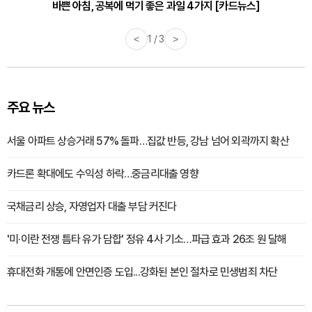
바쁜 아침, 공복에 먹기 좋은 과일 4가지 [카드뉴스]
<
1 / 3
>
주요 뉴스
서울 아파트 상승거래 57% 돌파…집값 반등, 강남 넘어 외곽까지 확산
카드론 확대에도 수익성 하락…중금리대출 영향
국채금리 상승, 자영업자 대출 부담 커진다
'미·이란 전쟁 틈타 유가 담합' 정유 4사 기소…파급 효과 26조 원 달해
휴대전화 개통에 안면인증 도입...강화된 본인 절차로 민생범죄 차단