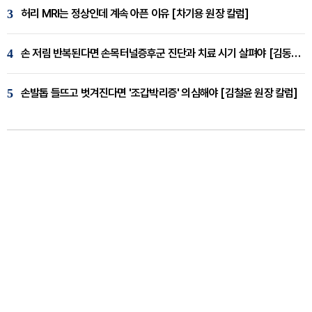
3
허리 MRI는 정상인데 계속 아픈 이유 [차기용 원장 칼럼]
4
손 저림 반복된다면 손목터널증후군 진단과 치료 시기 살펴야 [김동현 원장 칼럼]
5
손발톱 들뜨고 벗겨진다면 '조갑박리증' 의심해야 [김철윤 원장 칼럼]