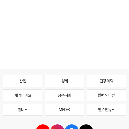
산업
경제
건강·의학
제약·바이오
정책·사회
칼럼·인터뷰
웰니스
MEDI·K
헬스인뉴스