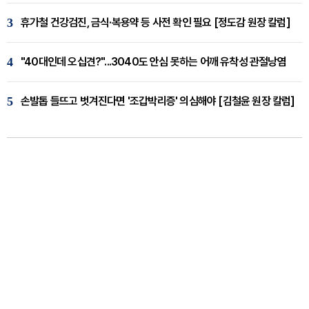
3
휴가철 건강검진, 금식·복용약 등 사전 확인 필요 [정도감 원장 칼럼]
4
"40대인데 오십견?"...3040도 안심 못하는 어깨 유착성 관절낭염
5
손발톱 들뜨고 벗겨진다면 '조갑박리증' 의심해야 [김철윤 원장 칼럼]