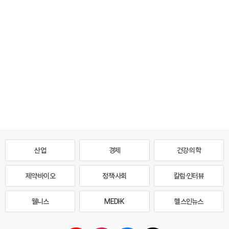
산업
경제
건강·의학
제약·바이오
정책·사회
칼럼·인터뷰
웰니스
MEDI·K
헬스인뉴스