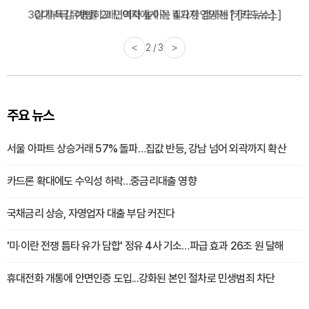
감기·독감 예방하고 면역력 높이는 4가지 영양제 [카드뉴스]
<
3 / 3
>
주요 뉴스
서울 아파트 상승거래 57% 돌파…집값 반등, 강남 넘어 외곽까지 확산
카드론 확대에도 수익성 하락…중금리대출 영향
국채금리 상승, 자영업자 대출 부담 커진다
'미·이란 전쟁 틈타 유가 담합' 정유 4사 기소…파급 효과 26조 원 달해
휴대전화 개통에 안면인증 도입...강화된 본인 절차로 민생범죄 차단