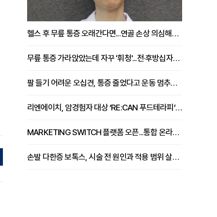
헬스 후 무릎 통증 오래간다면...연골 손상 의심해야 [김상범 원장 칼럼]
무릎 통증 가라앉았는데 자꾸 '휘청'...전·후방십자인대 파열 확인해야 [곽우경 원장 칼럼]
팔 들기 어려운 오십견, 통증 줄었다고 운동 멈추면 안 되는 이유 [이병욱 원장 칼럼]
리엔에이치, 암경험자 대상 ‘RE:CAN 푸드테라피’ 운영
MARKETING SWITCH 플랫폼 오픈...통합 온라인 마케팅 서비스 확대
손발 다한증 보톡스, 시술 전 원인과 적용 범위 살펴야 [강윤일 원장 칼럼]