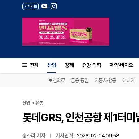
기사제보
롯데GRS, 인천공항 제1터미
전체
산업
경제
건강·의학
제약·바이오
보건의료
금융·증권
자동차·항공
에너지
산업 > 유통
롯데GRS, 인천공항 제1터미
송소라 기자
기사입력 :
2026-02-04 09:58