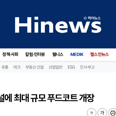
널에 최대 규모 푸드코트 개장
정책·사회
칼럼·인터뷰
웰니스
MEDIK
헬스인뉴스
유통
테크
부동산·건설
산업일반
ESG
인사·부고
널에 최대 규모 푸드코트 개장