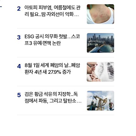
아토피 피부염, 여름철에도 관
2
리 필요...땀·자외선이 악화 요
인
ESG 공시 의무화 첫발…스코
3
프3 유예·면책 논란
8월 1일 세계 폐암의 날...폐암
4
환자 4년 새 27.9% 증가
검은 황금 석유의 지정학...독
5
점에서 파동, 그리고 탈탄소 패
권까지