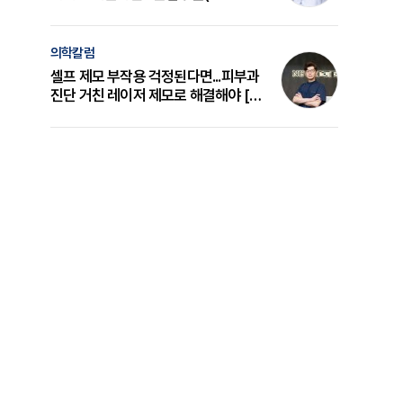
의 원리와 선택 기준 [길건 원장 칼럼]
의학칼럼
셀프 제모 부작용 걱정된다면...피부과
진단 거친 레이저 제모로 해결해야 [변
준석 원장 칼럼]