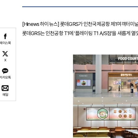
[Hinews 하이뉴스] 롯데GRS가 인천국제공항 제1여객터미널
롯데GRS는 인천공항 T1에 '플레이팅 T1 A/S점'을 새롭게 열
페이스북
X
카카오톡
메일