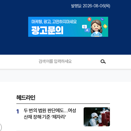
발행일: 2026-08-06(목)
헤드라인
두 번의 법원 판단에도…여성
1
산재 장해 기준 ‘제자리’