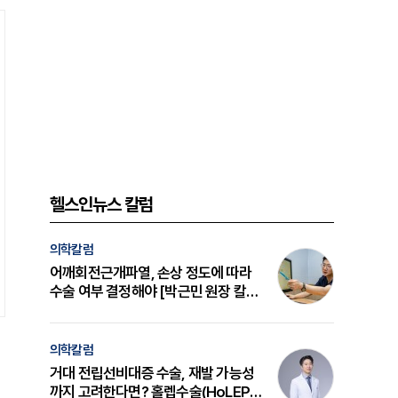
헬스인뉴스 칼럼
의학칼럼
어깨회전근개파열, 손상 정도에 따라
수술 여부 결정해야 [박근민 원장 칼
럼]
의학칼럼
거대 전립선비대증 수술, 재발 가능성
까지 고려한다면? 홀렙수술(HoLEP)