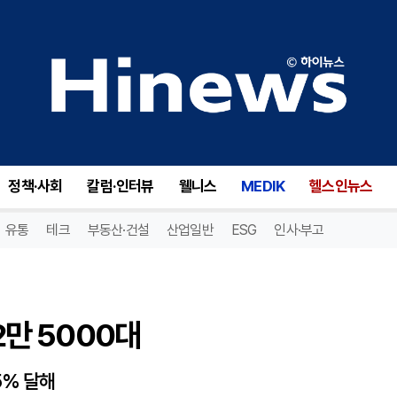
만 5000대
정책·사회
칼럼·인터뷰
웰니스
MEDIK
헬스인뉴스
유통
테크
부동산·건설
산업일반
ESG
인사·부고
2만 5000대
5% 달해