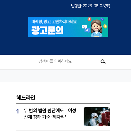
발행일: 2026-08-08(토)
헤드라인
두 번의 법원 판단에도…여성
1
산재 장해 기준 ‘제자리’