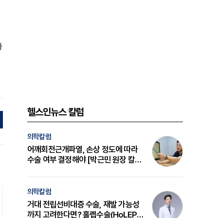
가
헬스인뉴스 칼럼
의학칼럼
어깨회전근개파열, 손상 정도에 따라
수술 여부 결정해야 [박근민 원장 칼
럼]
의학칼럼
거대 전립선비대증 수술, 재발 가능성
까지 고려한다면? 홀렙수술(HoLEP)