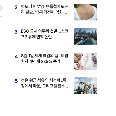
아토피 피부염, 여름철에도 관
2
리 필요...땀·자외선이 악화 요
인
ESG 공시 의무화 첫발…스코
3
프3 유예·면책 논란
8월 1일 세계 폐암의 날...폐암
4
환자 4년 새 27.9% 증가
검은 황금 석유의 지정학...독
5
점에서 파동, 그리고 탈탄소 패
권까지