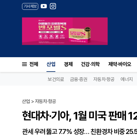
기사제보
현대차·기아, 1월 미국 판매 12
전체
산업
경제
건강·의학
제약·바이오
보건의료
금융·증권
자동차·항공
에너지
산업 > 자동차·항공
현대차·기아, 1월 미국 판매 1
관세 우려 뚫고 7.7% 성장… 친환경차 비중 25.