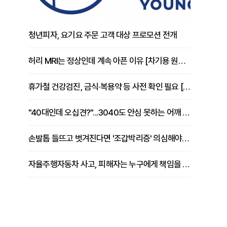
청년피자, 요기요 주문 고객 대상 프로모션 전개
허리 MRI는 정상인데 계속 아픈 이유 [차기용 원장 칼럼]
휴가철 건강검진, 금식·복용약 등 사전 확인 필요 [정도감 원장 칼럼]
"40대인데 오십견?"...3040도 안심 못하는 어깨 유착성 관절낭염
손발톱 들뜨고 벗겨진다면 '조갑박리증' 의심해야 [김철윤 원장 칼럼]
자율주행자동차 사고, 피해자는 누구에게 책임을 물을 수 있을까