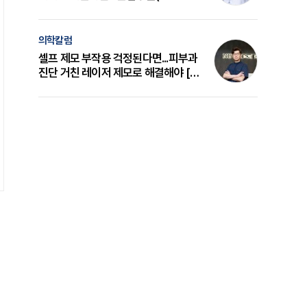
의 원리와 선택 기준 [길건 원장 칼럼]
의학칼럼
셀프 제모 부작용 걱정된다면...피부과
진단 거친 레이저 제모로 해결해야 [변
준석 원장 칼럼]