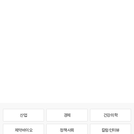
산업
경제
건강·의학
제약·바이오
정책·사회
칼럼·인터뷰