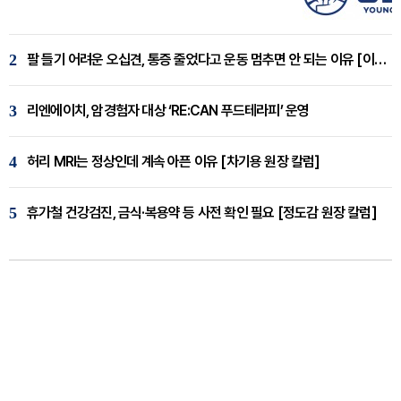
2
팔 들기 어려운 오십견, 통증 줄었다고 운동 멈추면 안 되는 이유 [이병욱 원장 칼럼]
3
리엔에이치, 암경험자 대상 ‘RE:CAN 푸드테라피’ 운영
4
허리 MRI는 정상인데 계속 아픈 이유 [차기용 원장 칼럼]
5
휴가철 건강검진, 금식·복용약 등 사전 확인 필요 [정도감 원장 칼럼]