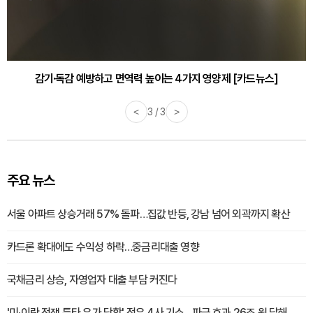
감기·독감 예방하고 면역력 높이는 4가지 영양제 [카드뉴스]
<
3 / 3
>
주요 뉴스
서울 아파트 상승거래 57% 돌파…집값 반등, 강남 넘어 외곽까지 확산
카드론 확대에도 수익성 하락…중금리대출 영향
국채금리 상승, 자영업자 대출 부담 커진다
'미·이란 전쟁 틈타 유가 담합' 정유 4사 기소…파급 효과 26조 원 달해