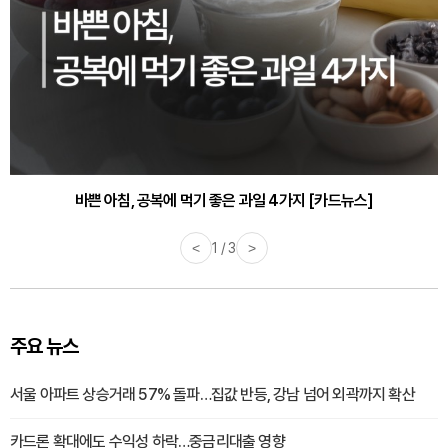
바쁜 아침, 공복에 먹기 좋은 과일 4가지 [카드뉴스]
<
1 / 3
>
주요 뉴스
서울 아파트 상승거래 57% 돌파…집값 반등, 강남 넘어 외곽까지 확산
카드론 확대에도 수익성 하락…중금리대출 영향