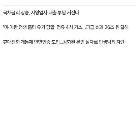
국채금리 상승, 자영업자 대출 부담 커진다
'미·이란 전쟁 틈타 유가 담합' 정유 4사 기소…파급 효과 26조 원 달해
휴대전화 개통에 안면인증 도입...강화된 본인 절차로 민생범죄 차단