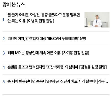
많이 본 뉴스
팔 들기 어려운 오십견, 통증 줄었다고 운동 멈추면
1
안 되는 이유 [이병욱 원장 칼럼]
2
리엔에이치, 암경험자 대상 ‘RE:CAN 푸드테라피’ 운영
3
허리 MRI는 정상인데 계속 아픈 이유 [차기용 원장 칼럼]
4
손발톱 들뜨고 벗겨진다면 '조갑박리증' 의심해야 [김철윤 원장 칼럼]
5
손 저림 반복된다면 손목터널증후군 진단과 치료 시기 살펴야 [김동현 원장 칼럼]