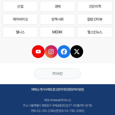
산업
경제
건강·의학
제약·바이오
정책·사회
칼럼·인터뷰
웰니스
MEDI·K
헬스인뉴스
PC버전
매체소개
기사제보
광고문의
개인정보처리방침
제호: hinews(하이뉴스)
주소: 서울특별시 영등포구 국제금융로2길 17 시티플라자 421호
전화: 02-313-2382(편집국: 02-782-2382)