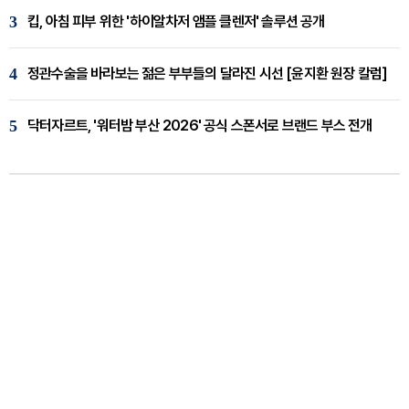
3
킵, 아침 피부 위한 '하이알차저 앰플 클렌저' 솔루션 공개
4
정관수술을 바라보는 젊은 부부들의 달라진 시선 [윤지환 원장 칼럼]
5
닥터자르트, '워터밤 부산 2026' 공식 스폰서로 브랜드 부스 전개