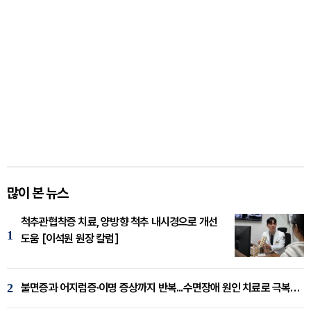
많이 본 뉴스
척추관협착증 치료, 양방향 척추 내시경으로 개선
1
도움 [이석원 원장 칼럼]
2
불면증과 어지럼증·이명 증상까지 반복...수면장애 원인 치료로 극복해야