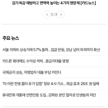
감기·독감 예방하고 면역력 높이는 4가지 영양제 [카드뉴스]
<
3 / 3
>
주요 뉴스
서울 아파트 상승거래 57% 돌파…집값 반등, 강남 넘어 외곽까지 확산
카드론 확대에도 수익성 하락…중금리대출 영향
국채금리 상승, 자영업자 대출 부담 커진다
'미·이란 전쟁 틈타 유가 담합' 정유 4사 기소…파급 효과 26조 원 달해
휴대전화 개통에 안면인증 도입...강화된 본인 절차로 민생범죄 차단