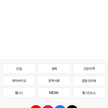
산업
경제
건강·의학
제약·바이오
정책·사회
칼럼·인터뷰
웰니스
MEDI·K
헬스인뉴스