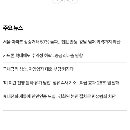
주요 뉴스
서울 아파트 상승거래 57% 돌파…집값 반등, 강남 넘어 외곽까지 확산
카드론 확대에도 수익성 하락…중금리대출 영향
국채금리 상승, 자영업자 대출 부담 커진다
'미·이란 전쟁 틈타 유가 담합' 정유 4사 기소…파급 효과 26조 원 달해
휴대전화 개통에 안면인증 도입...강화된 본인 절차로 민생범죄 차단