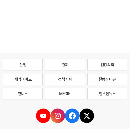
산업
경제
건강·의학
제약·바이오
정책·사회
칼럼·인터뷰
웰니스
MEDI·K
헬스인뉴스