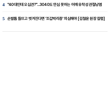
4
"40대인데 오십견?"...3040도 안심 못하는 어깨 유착성 관절낭염
5
손발톱 들뜨고 벗겨진다면 '조갑박리증' 의심해야 [김철윤 원장 칼럼]