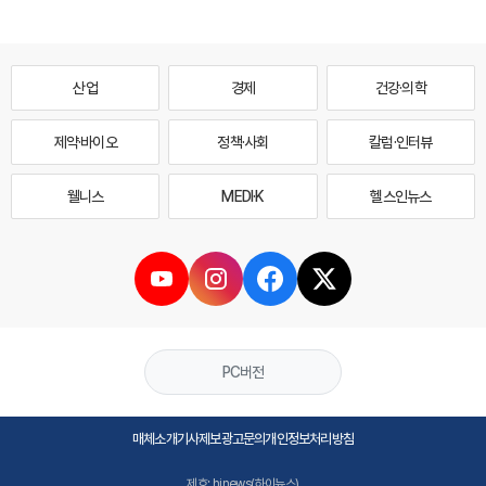
산업
경제
건강·의학
제약·바이오
정책·사회
칼럼·인터뷰
웰니스
MEDI·K
헬스인뉴스
PC버전
매체소개
기사제보
광고문의
개인정보처리방침
제호: hinews(하이뉴스)