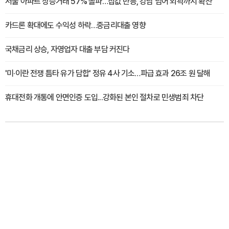
서울 아파트 상승거래 57% 돌파…집값 반등, 강남 넘어 외곽까지 확산
카드론 확대에도 수익성 하락…중금리대출 영향
국채금리 상승, 자영업자 대출 부담 커진다
'미·이란 전쟁 틈타 유가 담합' 정유 4사 기소…파급 효과 26조 원 달해
휴대전화 개통에 안면인증 도입...강화된 본인 절차로 민생범죄 차단