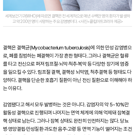
세계보건기구(WHO)에 따르면 결핵은 전 세계적으로 매년 수백만 명의 환자가 발생하
고 약 200만 명이 사망하는 주요 감염병이다. <사진=클립아트코리아 제공>
결핵은 결핵균(Mycobacterium tuberculosis)에 의한 만성 감염병으
로, 폐를 침범하는 폐결핵이 가장 흔한 형태다. 그러나 결핵균은 혈류
를 타고 전신으로 퍼져 림프절·뇌막·척추·복막 등 다양한 장기에 염증
을 일으킬 수 있다. 림프절 결핵, 결핵성 뇌막염, 척추결핵 등 형태도 다
양하다. 결핵을 단순한 호흡기 질환이 아닌 전신 질환으로 이해해야 하
는 이유다.
감염됐다고 해서 모두 발병하는 것은 아니다. 감염자의 약 5~10%만
활동성 결핵으로 진행되며 나머지는 면역 체계에 의해 억제돼 잠복결
핵 상태로 남는다. 그러나 잠복 상태도 완전히 안전하지는 않다. 당뇨
병·영양결핍·만성질환·과도한 음주·고령 등 면역 기능이 떨어지는 조건