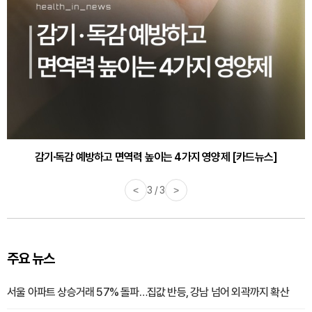
감기·독감 예방하고 면역력 높이는 4가지 영양제 [카드뉴스]
<
3 / 3
>
주요 뉴스
서울 아파트 상승거래 57% 돌파…집값 반등, 강남 넘어 외곽까지 확산