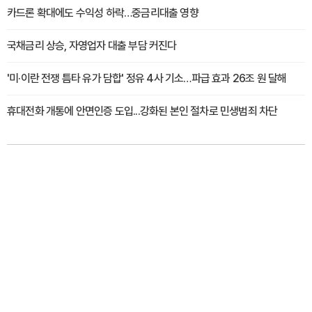
카드론 확대에도 수익성 하락…중금리대출 영향
국채금리 상승, 자영업자 대출 부담 커진다
'미·이란 전쟁 틈타 유가 담합' 정유 4사 기소…파급 효과 26조 원 달해
휴대전화 개통에 안면인증 도입...강화된 본인 절차로 민생범죄 차단