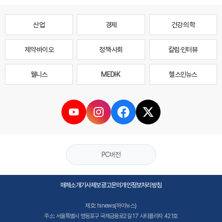
산업
경제
건강·의학
제약·바이오
정책·사회
칼럼·인터뷰
웰니스
MEDI·K
헬스인뉴스
PC버전
매체소개
기사제보
광고문의
개인정보처리방침
제호: hinews(하이뉴스)
주소: 서울특별시 영등포구 국제금융로2길 17 시티플라자 421호