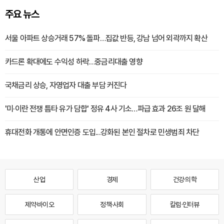
주요 뉴스
서울 아파트 상승거래 57% 돌파…집값 반등, 강남 넘어 외곽까지 확산
카드론 확대에도 수익성 하락…중금리대출 영향
국채금리 상승, 자영업자 대출 부담 커진다
'미·이란 전쟁 틈타 유가 담합' 정유 4사 기소…파급 효과 26조 원 달해
휴대전화 개통에 안면인증 도입...강화된 본인 절차로 민생범죄 차단
산업
경제
건강·의학
제약·바이오
정책·사회
칼럼·인터뷰