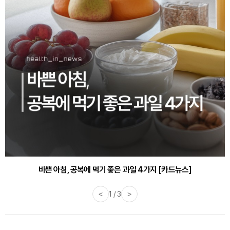
바쁜 아침, 공복에 먹기 좋은 과일 4가지 [카드뉴스]
<
1 / 3
>