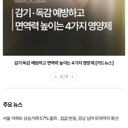
감기·독감 예방하고 면역력 높이는 4가지 영양제 [카드뉴스]
<
3 / 3
>
주요 뉴스
서울 아파트 상승거래 57% 돌파…집값 반등, 강남 넘어 외곽까지 확산