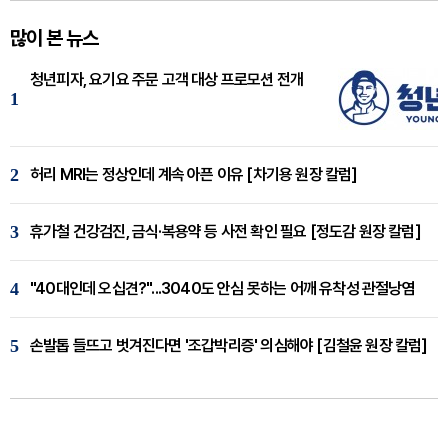
많이 본 뉴스
청년피자, 요기요 주문 고객 대상 프로모션 전개
1
2
허리 MRI는 정상인데 계속 아픈 이유 [차기용 원장 칼럼]
3
휴가철 건강검진, 금식·복용약 등 사전 확인 필요 [정도감 원장 칼럼]
4
"40대인데 오십견?"...3040도 안심 못하는 어깨 유착성 관절낭염
5
손발톱 들뜨고 벗겨진다면 '조갑박리증' 의심해야 [김철윤 원장 칼럼]