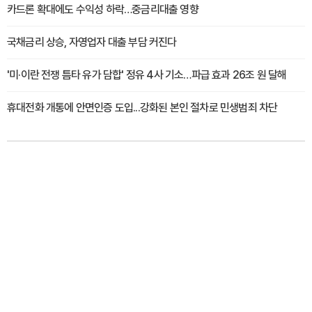
카드론 확대에도 수익성 하락…중금리대출 영향
국채금리 상승, 자영업자 대출 부담 커진다
'미·이란 전쟁 틈타 유가 담합' 정유 4사 기소…파급 효과 26조 원 달해
휴대전화 개통에 안면인증 도입...강화된 본인 절차로 민생범죄 차단