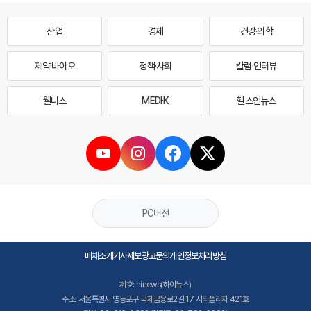
산업
경제
건강·의학
제약·바이오
정책·사회
칼럼·인터뷰
웰니스
MEDI·K
헬스인뉴스
PC버전
매체소개
기사제보
광고문의
개인정보처리방침
제호: hinews(하이뉴스)
주소: 서울특별시 영등포구 국제금융로2길 17 시티플라자 421호