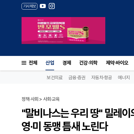
기사제보
전체
산업
경제
건강·의학
제약·바이오
보건의료
금융·증권
자동차·항공
에너지
정책·사회 > 사회·교육
"말비나스는 우리 땅" 밀레이
영·미 동맹 틈새 노린다