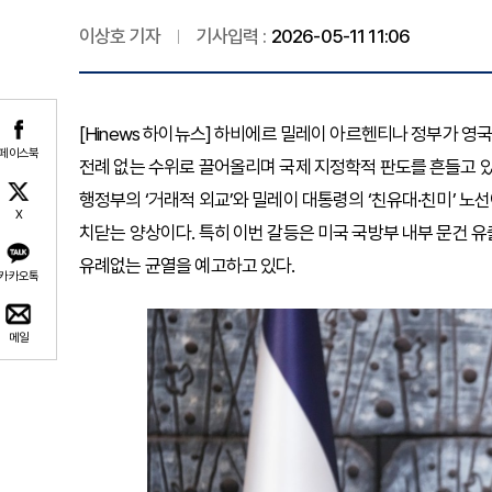
이상호 기자
기사입력 :
2026-05-11 11:06
[Hinews 하이뉴스] 하비에르 밀레이 아르헨티나 정부가 
페이스북
전례 없는 수위로 끌어올리며 국제 지정학적 판도를 흔들고 있
행정부의 ‘거래적 외교’와 밀레이 대통령의 ‘친유대·친미’ 노
X
치닫는 양상이다. 특히 이번 갈등은 미국 국방부 내부 문건 
유례없는 균열을 예고하고 있다.
카카오톡
메일