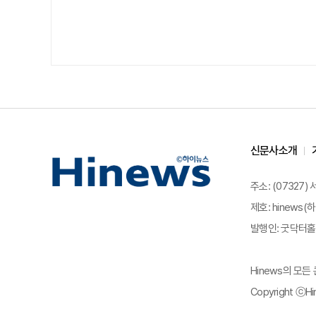
신문사소개
주소: (07327)
제호: hinews(하
발행인: 굿닥터홀딩
Hinews의 모
Copyright ⓒHin