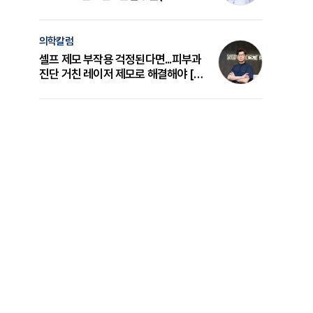
의 원리와 선택 기준 [길건 원장 칼럼]
의학칼럼
셀프 제모 부작용 걱정된다면...피부과
진단 거친 레이저 제모로 해결해야 [변
준석 원장 칼럼]