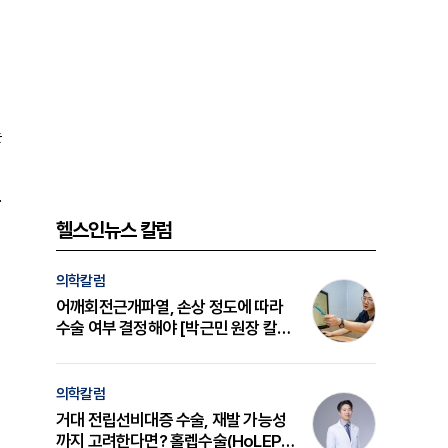
는
.
헬스인뉴스 칼럼
의학칼럼
어깨회전근개파열, 손상 정도에 따라
수술 여부 결정해야 [박근민 원장 칼
럼]
의학칼럼
거대 전립선비대증 수술, 재발 가능성
까지 고려한다면? 홀렙수술(HoLEP)