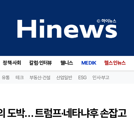
"말비나스는 우리 땅" 밀레이의 도박… 트럼프·네타냐후 손잡고 영·미 동맹 틈새 노린다
정책·사회
칼럼·인터뷰
웰니스
MEDIK
헬스인뉴스
유통
테크
부동산·건설
산업일반
ESG
인사·부고
의 도박… 트럼프·네타냐후 손잡고