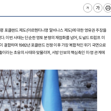
영국령 포클랜드 제도(아르헨티나명 말비나스 제도)에 대한 영유권 주장을
다. 이번 사태는 단순한 영토 분쟁의 재점화를 넘어, 도널드 트럼프 미
선이 결합하며 1982년 포클랜드 전쟁 이후 가장 복합적인 위기 국면으로
유출이라는 초유의 사태와 맞물리며, 서방 안보의 핵심축인 미·영 관계에