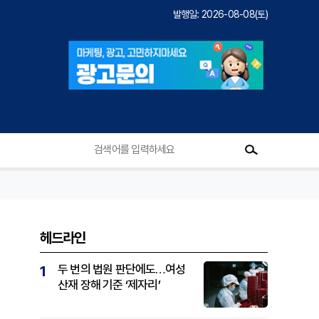
발행일: 2026-08-08(토)
헤드라인
두 번의 법원 판단에도…여성
1
산재 장해 기준 ‘제자리’