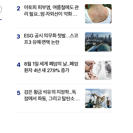
아토피 피부염, 여름철에도 관
2
리 필요...땀·자외선이 악화 요
인
ESG 공시 의무화 첫발…스코
3
프3 유예·면책 논란
8월 1일 세계 폐암의 날...폐암
4
환자 4년 새 27.9% 증가
검은 황금 석유의 지정학...독
5
점에서 파동, 그리고 탈탄소 패
권까지