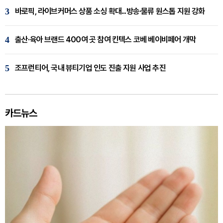
3
바로픽, 라이브커머스 상품 소싱 확대...방송·물류 원스톱 지원 강화
4
출산·육아 브랜드 400여 곳 참여 킨텍스 코베 베이비페어 개막
5
조프런티어, 국내 뷰티기업 인도 진출 지원 사업 추진
카드뉴스