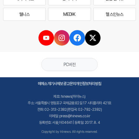
웰니스
MEDI·K
헬스인뉴스
PC버전
매체소개
기사제보
광고문의
개인정보처리방침
제호: hinews(하이뉴스)
주소: 서울특별시 영등포구 국제금융로2길 17 시티플라자 421호
전화: 02-313-2382(편집국: 02-782-2382)
이메일: press@hinews.co.kr
등록번호: 서울,아04641 | 등록일: 2017. 8. 4
Copyright by Hinews. All rights reserved.