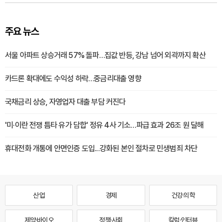
주요 뉴스
서울 아파트 상승거래 57% 돌파…집값 반등, 강남 넘어 외곽까지 확산
카드론 확대에도 수익성 하락…중금리대출 영향
국채금리 상승, 자영업자 대출 부담 커진다
'미·이란 전쟁 틈타 유가 담합' 정유 4사 기소…파급 효과 26조 원 달해
휴대전화 개통에 안면인증 도입...강화된 본인 절차로 민생범죄 차단
산업
경제
건강·의학
제약·바이오
정책·사회
칼럼·인터뷰