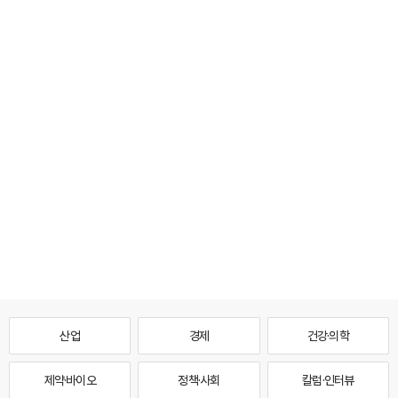
산업
경제
건강·의학
제약·바이오
정책·사회
칼럼·인터뷰