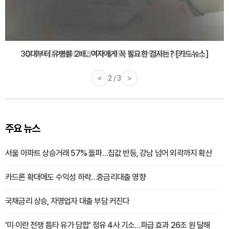
감기·독감 예방하고 면역력 높이는 4가지 영양제 [카드뉴스]
<
3 / 3
>
주요 뉴스
서울 아파트 상승거래 57% 돌파…집값 반등, 강남 넘어 외곽까지 확산
카드론 확대에도 수익성 하락…중금리대출 영향
국채금리 상승, 자영업자 대출 부담 커진다
'미·이란 전쟁 틈타 유가 담합' 정유 4사 기소…파급 효과 26조 원 달해