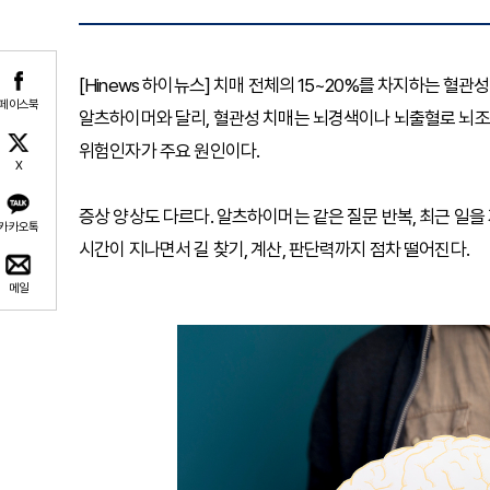
[Hinews 하이뉴스] 치매 전체의 15~20%를 차지하는 
페이스북
알츠하이머와 달리, 혈관성 치매는 뇌경색이나 뇌출혈로 뇌조
위험인자가 주요 원인이다.
X
증상 양상도 다르다. 알츠하이머는 같은 질문 반복, 최근 일
카카오톡
시간이 지나면서 길 찾기, 계산, 판단력까지 점차 떨어진다.
메일