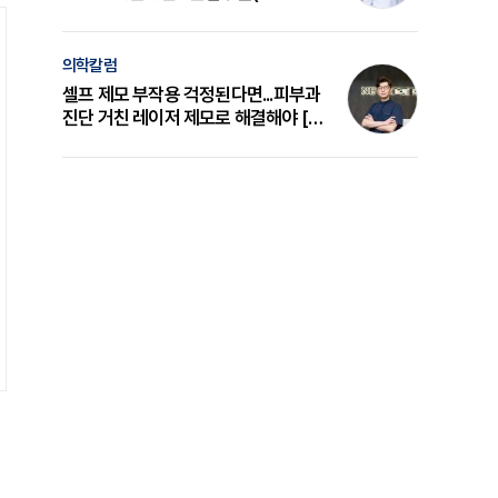
의 원리와 선택 기준 [길건 원장 칼럼]
의학칼럼
셀프 제모 부작용 걱정된다면...피부과
진단 거친 레이저 제모로 해결해야 [변
준석 원장 칼럼]