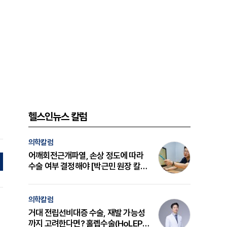
헬스인뉴스 칼럼
의학칼럼
어깨회전근개파열, 손상 정도에 따라
수술 여부 결정해야 [박근민 원장 칼
럼]
의학칼럼
거대 전립선비대증 수술, 재발 가능성
까지 고려한다면? 홀렙수술(HoLEP)