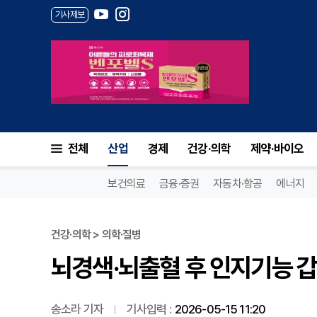
기사제보
뇌경색·뇌출혈 후 인지기능 갑
전체
산업
경제
건강·의학
제약·바이오
보건의료
금융·증권
자동차·항공
에너지
건강·의학 > 의학·질병
뇌경색·뇌출혈 후 인지기능 
송소라 기자
기사입력 :
2026-05-15 11:20