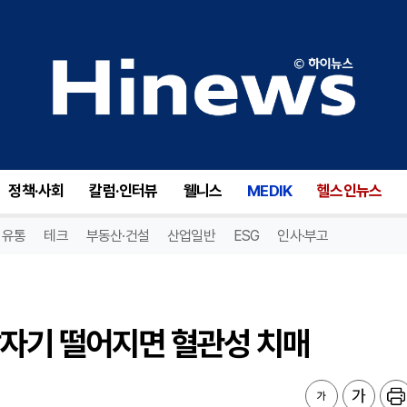
자기 떨어지면 혈관성 치매
정책·사회
칼럼·인터뷰
웰니스
MEDIK
헬스인뉴스
유통
테크
부동산·건설
산업일반
ESG
인사·부고
갑자기 떨어지면 혈관성 치매