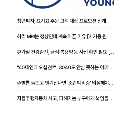
청년피자, 요기요 주문 고객 대상 프로모션 전개
허리 MRI는 정상인데 계속 아픈 이유 [차기용 원장 칼럼]
휴가철 건강검진, 금식·복용약 등 사전 확인 필요 [정도감 원장 칼럼]
"40대인데 오십견?"...3040도 안심 못하는 어깨 유착성 관절낭염
손발톱 들뜨고 벗겨진다면 '조갑박리증' 의심해야 [김철윤 원장 칼럼]
자율주행자동차 사고, 피해자는 누구에게 책임을 물을 수 있을까