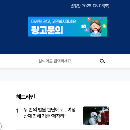
발행일: 2026-08-08(토)
헤드라인
두 번의 법원 판단에도…여성
1
산재 장해 기준 ‘제자리’