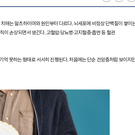
혈관성 치매는 알츠하이머와 원인부터 다르다. 뇌세포에 비정상 단백질이 쌓이
직이 손상되면서 생긴다. 고혈압·당뇨병·고지혈증·흡연 등 혈관
을 기억 못하는 형태로 서서히 진행된다. 처음에는 단순 건망증처럼 보이지