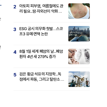
아토피 피부염, 여름철에도 관
2
리 필요...땀·자외선이 악화 요
인
는
ESG 공시 의무화 첫발…스코
3
프3 유예·면책 논란
만
8월 1일 세계 폐암의 날...폐암
4
환자 4년 새 27.9% 증가
검은 황금 석유의 지정학...독
5
점에서 파동, 그리고 탈탄소 패
권까지