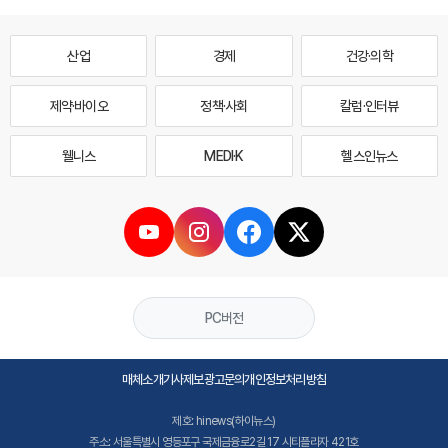
산업
경제
건강·의학
제약·바이오
정책·사회
칼럼·인터뷰
웰니스
MEDI·K
헬스인뉴스
PC버전
매체소개
기사제보
광고문의
개인정보처리방침
제호: hinews(하이뉴스)
주소: 서울특별시 영등포구 국제금융로2길 17 시티플라자 421호