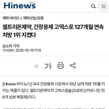
제약·바이오 > 제약산업/유통
셀트리온제약, 간장용제 고덱스로 127개월 연속
처방 1위 지켰다
송소라 기자
기사입력 : 2026-05-19 11:19
가
가
[Hinews 하이뉴스] 국내 간장용제 시장에서 10년 넘게 처방 1위를 지
키는 제품이 있다. 셀트리온제약의 고덱스캡슐(오로트산카르니틴 외
6개 성분 복합제)이다.