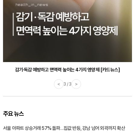
감기·독감 예방하고 면역력 높이는 4가지 영양제 [카드뉴스]
<
3 / 3
>
주요 뉴스
서울 아파트 상승거래 57% 돌파…집값 반등, 강남 넘어 외곽까지 확산