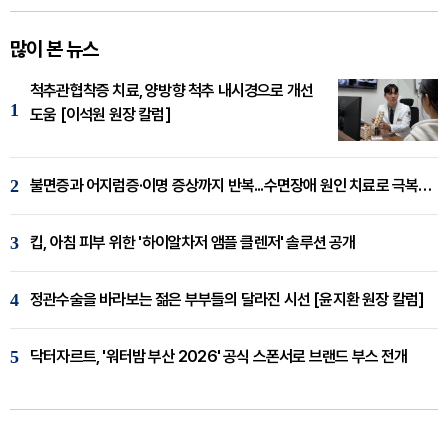
많이 본 뉴스
척추관협착증 치료, 양방향 척추 내시경으로 개선
1
도움 [이석원 원장 칼럼]
2
불면증과 어지럼증·이명 증상까지 반복...수면장애 원인 치료로 극복해야
3
킵, 아침 피부 위한 '하이알차저 앰플 클렌저' 솔루션 공개
4
정관수술을 바라보는 젊은 부부들의 달라진 시선 [윤지환 원장 칼럼]
5
닥터자르트, '워터밤 부산 2026' 공식 스폰서로 브랜드 부스 전개