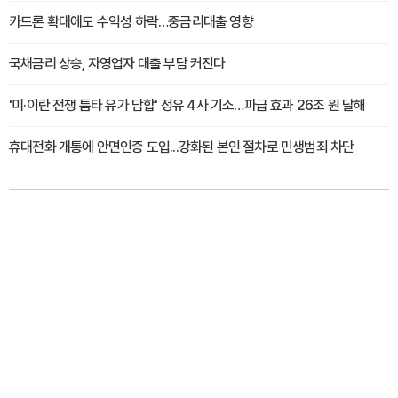
카드론 확대에도 수익성 하락…중금리대출 영향
국채금리 상승, 자영업자 대출 부담 커진다
'미·이란 전쟁 틈타 유가 담합' 정유 4사 기소…파급 효과 26조 원 달해
휴대전화 개통에 안면인증 도입...강화된 본인 절차로 민생범죄 차단