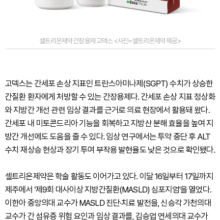
셀트리온제약 간장용제 고덱스 <사진=셀트리온제약 제공>
고덱스는 간세포 손상 지표인 트란스아미나제(SGPT) 수치가 상승한
간질환 환자에게 처방할 수 있는 간장용제다. 간세포 손상 지표 정상화
와 지방간 개선 관련 임상 결과를 근거로 의료 현장에서 활용돼 왔다.
간세포 내 미토콘드리아 기능을 회복하고 지방산 분해 효율을 높여 지
방간 개선에도 도움을 줄 수 있다. 임상 연구에서는 투약 중단 후 ALT
수치 재상승 현상과 장기 투여 부작용 발현율도 낮은 것으로 확인됐다.
셀트리온제약은 학술 활동도 이어가고 있다. 이달 16일부터 17일까지
제주에서 '제9회 대사이상 지방간질환(MASLD) 심포지엄'을 열었다.
이한아 중앙의대 교수가 MASLD 진단·치료 발전을, 신승각 가천의대
교수가 간 섬유증 위험 요인과 임상 결과를, 김승업 연세의대 교수가