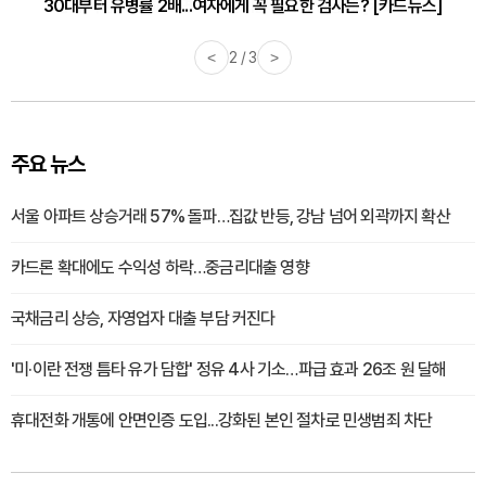
감기·독감 예방하고 면역력 높이는 4가지 영양제 [카드뉴스]
<
3 / 3
>
주요 뉴스
서울 아파트 상승거래 57% 돌파…집값 반등, 강남 넘어 외곽까지 확산
카드론 확대에도 수익성 하락…중금리대출 영향
국채금리 상승, 자영업자 대출 부담 커진다
'미·이란 전쟁 틈타 유가 담합' 정유 4사 기소…파급 효과 26조 원 달해
휴대전화 개통에 안면인증 도입...강화된 본인 절차로 민생범죄 차단