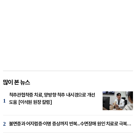
많이 본 뉴스
척추관협착증 치료, 양방향 척추 내시경으로 개선
1
도움 [이석원 원장 칼럼]
2
불면증과 어지럼증·이명 증상까지 반복...수면장애 원인 치료로 극복해야