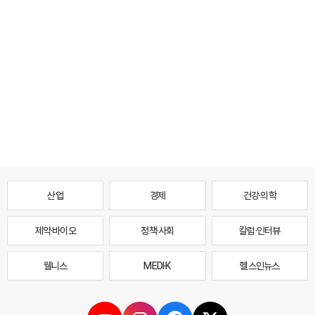
산업
경제
건강·의학
제약·바이오
정책·사회
칼럼·인터뷰
웰니스
MEDI·K
헬스인뉴스