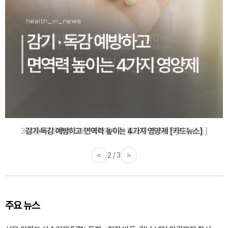
감기·독감 예방하고 면역력 높이는 4가지 영양제 [카드뉴스]
<
3 / 3
>
주요 뉴스