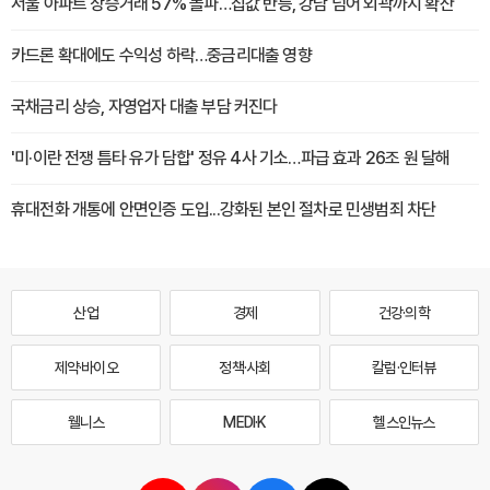
서울 아파트 상승거래 57% 돌파…집값 반등, 강남 넘어 외곽까지 확산
카드론 확대에도 수익성 하락…중금리대출 영향
국채금리 상승, 자영업자 대출 부담 커진다
'미·이란 전쟁 틈타 유가 담합' 정유 4사 기소…파급 효과 26조 원 달해
휴대전화 개통에 안면인증 도입...강화된 본인 절차로 민생범죄 차단
산업
경제
건강·의학
제약·바이오
정책·사회
칼럼·인터뷰
웰니스
MEDI·K
헬스인뉴스